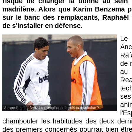
risque de changer la donne au sein
madrilène. Alors que Karim Benzema po
sur le banc des remplaçants, Raphaël 
de s'installer en défense.
Le
Anc
Raf
de r
au 
Re
tec
ses
an
Varane titulaire, Benzema remplaçant la saison prochaine ?
l'
chambouler les habitudes des deux derniè
des premiers concernés pourrait bien êt