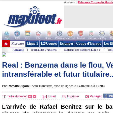
A retenir :
Palmarès Coupe du Mond
OM
PSG
Lyon
Lille
Monaco
Chelsea
Man Utd
Arsenal
Liverpool
ManCity
Ba
+ de clubs
Mercato
Ligue 1
L2/Coupes
Etranger
Coupe d'Europe
Les B
Actualité
|
Journal des Transferts
|
Tableaux des transferts Ligue 1
|
Tabl
Real : Benzema dans le flou, V
intransférable et futur titulaire..
Par
Romain Rigaux
-
Actu Transferts, Mise en ligne: le
17/06/2015
à
12h03
Taille du texte:
Email
Imprimer
Partager:
L'arrivée de Rafael Benitez sur le b