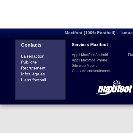
Maxifoot (100% Football) : l'actua
Services Maxifoot
Contacts
Appli Maxifoot Android
Flu
La rédaction
Appli Maxifoot iPhone
Publicité
Site web Mobile
Recrutement
Choix de consentement
Infos légales
Liens football