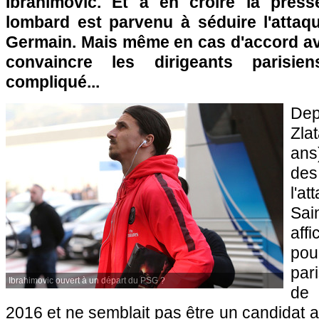
Ibrahimovic. Et à en croire la presse
lombard est parvenu à séduire l'attaqu
Germain. Mais même en cas d'accord ave
convaincre les dirigeants parisie
compliqué...
Dep
Zla
ans
des
l'a
Sai
aff
pou
par
Ibrahimovic ouvert à un départ du PSG ?
de 
2016 et ne semblait pas être un candidat a