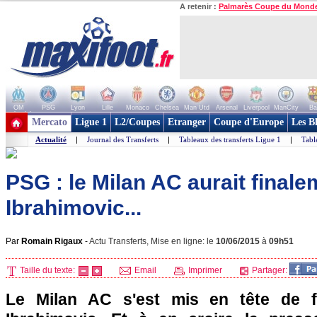
A retenir :
Palmarès Coupe du Mond
OM
PSG
Lyon
Lille
Monaco
Chelsea
Man Utd
Arsenal
Liverpool
ManCity
Ba
+ de clubs
Mercato
Ligue 1
L2/Coupes
Etranger
Coupe d'Europe
Les B
Actualité
|
Journal des Transferts
|
Tableaux des transferts Ligue 1
|
Tabl
PSG : le Milan AC aurait final
Ibrahimovic...
Par
Romain Rigaux
-
Actu Transferts, Mise en ligne: le
10/06/2015
à
09h51
Taille du texte:
Email
Imprimer
Partager:
Le Milan AC s'est mis en tête de fa