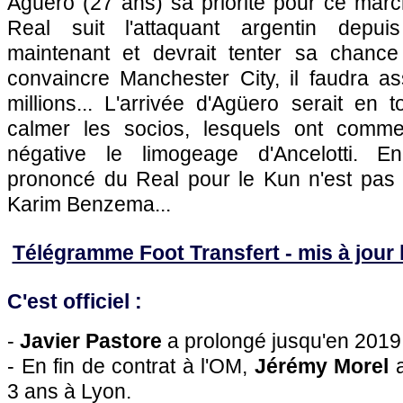
Agüero (27 ans) sa priorité pour ce marc
Real suit l'attaquant argentin depui
maintenant et devrait tenter sa chance
convaincre Manchester City, il faudra as
millions... L'arrivée d'Agüero serait en
calmer les socios, lesquels ont comme
négative le limogeage d'Ancelotti. En 
prononcé du Real pour le Kun n'est pas t
Karim Benzema...
Télégramme Foot Transfert - mis à jour l
C'est officiel :
-
Javier Pastore
a prolongé jusqu'en 201
- En fin de contrat à l'OM,
Jérémy Morel
a
3 ans à Lyon.