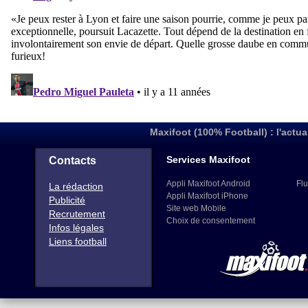
Maxifoot (100% Football) : l'actua
Services Maxifoot
Contacts
Appli Maxifoot Android
Flu
La rédaction
Appli Maxifoot iPhone
Publicité
Site web Mobile
Recrutement
Choix de consentement
Infos légales
Liens football