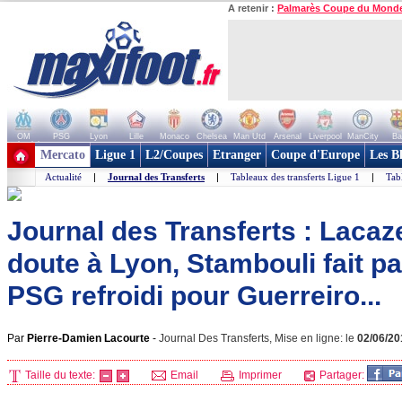
A retenir :
Palmarès Coupe du Mond
OM
PSG
Lyon
Lille
Monaco
Chelsea
Man Utd
Arsenal
Liverpool
ManCity
Ba
+ de clubs
Mercato
Ligue 1
L2/Coupes
Etranger
Coupe d'Europe
Les B
Actualité
|
Journal des Transferts
|
Tableaux des transferts Ligue 1
|
Tab
Journal des Transferts : Lacaz
doute à Lyon, Stambouli fait pat
PSG refroidi pour Guerreiro...
Par
Pierre-Damien Lacourte
-
Journal Des Transferts, Mise en ligne: le
02/06/20
Taille du texte:
Email
Imprimer
Partager: