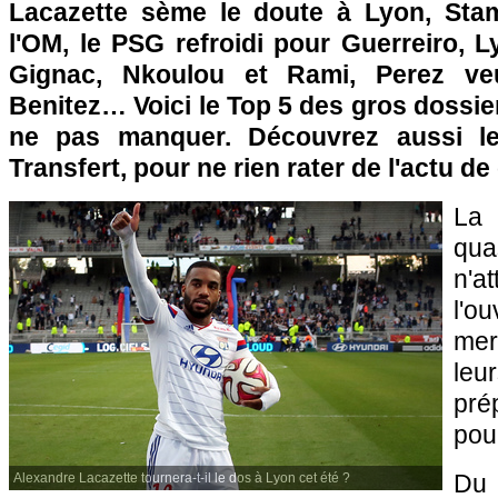
Lacazette sème le doute à Lyon, Stamb
l'OM, le PSG refroidi pour Guerreiro, 
Gignac, Nkoulou et Rami, Perez veu
Benitez… Voici le Top 5 des gros dossie
ne pas manquer. Découvrez aussi l
Transfert, pour ne rien rater de l'actu de
La
qua
n'
l'o
mer
le
pré
pour
Du 
Alexandre Lacazette tournera-t-il le dos à Lyon cet été ?