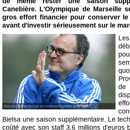
de même rester une saison suppl
Canebière. L'Olympique de Marseille se
gros effort financier pour conserver le
avant d'investir sérieusement sur le mar
Les
déb
pou
sem
quo
Pro
de
dis
eff
Marcelo Bielsa discute actuellement salaire avec l'OM.
co
Bielsa une saison supplémentaire. Le techn
coûté avec son staff 3,6 millions d'euros 