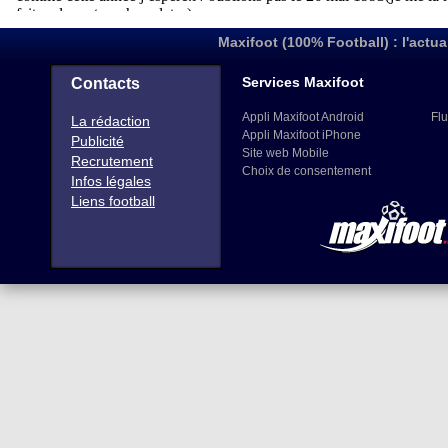
Maxifoot (100% Football) : l'actua
Services Maxifoot
Contacts
Appli Maxifoot Android
Flu
La rédaction
Appli Maxifoot iPhone
Publicité
Site web Mobile
Recrutement
Choix de consentement
Infos légales
Liens football