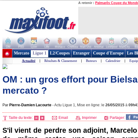
A retenir :
Palmarès Coupe du Mond
OM
PSG
Lyon
Lille
Monaco
Chelsea
Man Utd
Arsenal
Liverpool
ManCity
Ba
+ de clubs
Mercato
Ligue 1
L2/Coupes
Etranger
Coupe d'Europe
Les B
Actualité
|
Résultats & Classement
|
Buteurs
|
Calendrier
|
Equip
OM : un gros effort pour Bielsa
mercato ?
Par
Pierre-Damien Lacourte
-
Actu Ligue 1, Mise en ligne: le
26/05/2015
à
09h4
Taille du texte:
Email
Imprimer
Partager:
S'il vient de perdre son adjoint, Marcelo