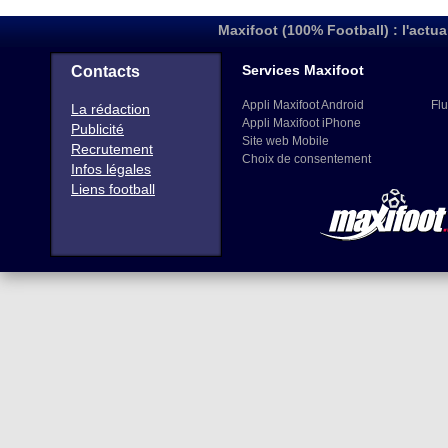
Maxifoot (100% Football) : l'actua
Services Maxifoot
Contacts
Appli Maxifoot Android
Flu
La rédaction
Appli Maxifoot iPhone
Publicité
Site web Mobile
Recrutement
Choix de consentement
Infos légales
Liens football