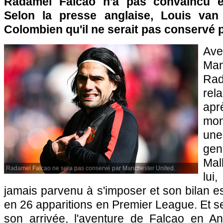
Radamel Falcao n'a pas convaincu e
Selon la presse anglaise, Louis van
Colombien qu'il ne serait pas conservé p
Av
Ma
Rad
rel
ap
mon
une
gen
Mal
Radamel Falcao ne sera pas conservé par Manchester United.
lui
jamais parvenu à s'imposer et son bilan es
en 26 apparitions en Premier League. Et 
son arrivée, l'aventure de Falcao en A