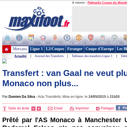
A retenir :
Palmarès Coupe du Mond
OM
PSG
Lyon
Lille
Monaco
Chelsea
Man Utd
Arsenal
Liverpool
ManCity
Ba
+ de clubs
Mercato
Ligue 1
L2/Coupes
Etranger
Coupe d'Europe
Les B
Actualité
|
Journal des Transferts
|
Tableaux des transferts Ligue 1
|
Tabl
Transfert : van Gaal ne veut pl
Monaco non plus...
Par
Damien Da Silva
-
Actu Transferts, Mise en ligne: le
24/05/2015
à
21h20
Taille du texte:
Email
Imprimer
Partager:
Prêté par l'AS Monaco à Manchester U