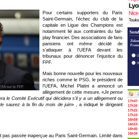
Lyo
Pour certains supporters du Paris
Nice
Saint-Germain, l'échec du club de la
Toulo
capitale en Ligue des Champions est
notamment lié aux contraintes du fair-
Sond
play financier. Des associations de fans
Zidan
parisiens ont même décidé de
Franc
s'attaquer à l'UEFA devant les
tribunaux pour dénoncer l'injustice du
O
FPF.
Mais bonne nouvelle pour les nouveaux
riches comme le PSG, le président de
l'UEFA, Michel Platini a annoncé un
EFA sur le FPF.
allègement de cette mesure. «
Je pense
ra le Comité Exécutif qui décidera s'il y a un allègement ou
17h47
 saurez à la fin du mois de juin
» , a indiqué le dirigeant
17h34
17h22
17h10
16h59
16h53
16h45
16h34
st pas passée inaperçue au Paris Saint-Germain. Limité dans
16h21