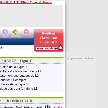
BLEAU PHASE FINALE Coupe du Monde
Résultats
Bayern
Dortmund
Classements
Calendriers
ubs
|
emplacement publicitaire
s FRANCE - Ligue 1
ualité de la Ligue 1
sultats & classement de la L1
assement des buteurs de L1
lendrier L1 complet
lmarès de la Ligue 1
bleau des transfert de la L1
e 1 - les fiches CLUB
Lille
Lens
s
Auxerre
Lorient
Brest
Le Havre