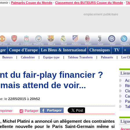
etenir :
Palmarès Coupe du Monde
-
Classement des BUTEURS Coupe du Monde
-
TA
emplacement publicitaire
n Utd
Arsenal
Liverpool
ManCity
Barca
Real
Atletico
Milan
Juve
Inter
Naples
ger
Coupe d'Europe
Les Bleus & International
Chroniques
TV
+
Buteurs
|
Calendrier
|
Equipe type
|
Tableau Transferts
|
Palmarès
|
Les Cl
t du fair-play financier ?
Lien
Act
 mais attend de voir...
Ré
Cl
Ca
ne: le
22/05/2015
à
20h52
Pa
Ta
mprimer
Partager:
, Michel Platini a annoncé un allègement des contraintes
Ligu
xcellente nouvelle pour le Paris Saint-Germain même si
Anger