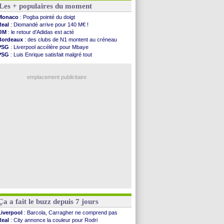
Les + populaires du moment
Real
: Diomandé pour 140 M€ ! (officiel)
Man City
: Rodri préfère le Barça au Real !
Monaco
: Pogba pointé du doigt
Rennes
: Aït Boudlal veut rejoindre Fulham
Real
: Diomandé arrive pour 140 M€ !
Aston Villa
: Liverpool cible aussi Konsa
OM
: le retour d'Adidas est acté
OM
: une approche pour Diatta
Bordeaux
: des clubs de N1 montent au créneau
Le Havre
: Diaw va signer à Lille
PSG
: Liverpool accélère pour Mbaye
Trabzonspor
: Salah a signé ! (officiel)
PSG
: Luis Enrique satisfait malgré tout
Bordeaux
: les mots de Mavuba
Real
: une nouvelle offre pour Vinicius
FIFA
: Al-Khelaïfi président ? Tebas dit non
Lyon
: Fonseca prend cher sur les réseaux
Fenerbahçe
: Greenwood savoure son premier ...
emplacement publicitaire
Bordeaux
: Mavuba n'est plus l'entraîneur (off.)
Galatasaray
: Milan rejette 35 M€ pour Leão
Southampton
: D. Traoré prêté au Mans (officiel)
Real
: Vinicius tout proche de prolonger !
VIDEO
: un accueil impressionnant pour Salah !
Voir les brèves précédentes
Ça a fait le buzz depuis 7 jours
Liverpool
: Barcola, Carragher ne comprend pas
Real
: City annonce la couleur pour Rodri