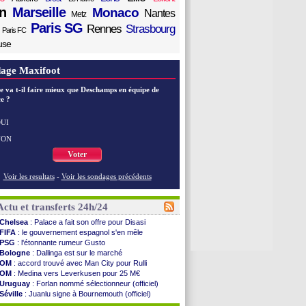
n
Marseille
Monaco
Nantes
Metz
Paris SG
Rennes
Strasbourg
Paris FC
use
age Maxifoot
e va t-il faire mieux que Deschamps en équipe de
e ?
UI
NON
Voter
Voir les resultats
-
Voir les sondages précédents
Actu et transferts 24h/24
Chelsea
: Palace a fait son offre pour Disasi
FIFA
: le gouvernement espagnol s'en mêle
PSG
: l'étonnante rumeur Gusto
Bologne
: Dallinga est sur le marché
OM
: accord trouvé avec Man City pour Rulli
OM
: Medina vers Leverkusen pour 25 M€
Uruguay
: Forlan nommé sélectionneur (officiel)
Séville
: Juanlu signe à Bournemouth (officiel)
PSG
: Ndjantou heureux d'avoir rejoué