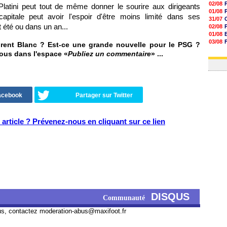
02/08
atini peut tout de même donner le sourire aux dirigeants
01/08
apitale peut avoir l'espoir d'être moins limité dans ses
31/07
 été ou dans un an...
02/08
01/08
03/08
ent Blanc ? Est-ce une grande nouvelle pour le PSG ?
03/08
ous dans l'espace «
Publiez un commentaire
» ...
03/08
Facebook
Partager sur Twitter
article ? Prévenez-nous en cliquant sur ce lien
DISQUS
Communauté
us, contactez
moderation-abus@maxifoot.fr