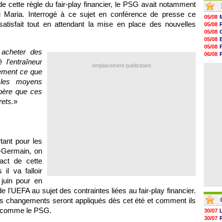
 cette règle du fair-play financier, le PSG avait notamment
16h04
i Maria. Interrogé à ce sujet en conférence de presse ce
15h50
05/08
15h40
satisfait tout en attendant la mise en place des nouvelles
05/08
15h18
05/08
15h01
05/08
14h46
05/08
t acheter des
14h25
06/08
14h12
 l'entraîneur
05/08
emplacement publicitaire
13h51
04/08
tement ce que
13h29
 les moyens
13h11
12h46
spère que ces
12h28
rets.
»
12h10
11h58
tant pour les
t-Germain, on
ct de cette
il va falloir
juin pour en
de l'UEFA au sujet des contraintes liées au fair-play financier.
 les changements seront appliqués dès cet été et comment ils
b comme le PSG.
30/07
30/07