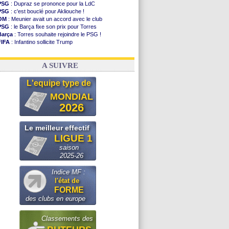
PSG
: Dupraz se prononce pour la LdC
PSG
: c'est bouclé pour Akliouche !
OM
: Meunier avait un accord avec le club
PSG
: le Barça fixe son prix pour Torres
Barça
: Torres souhaite rejoindre le PSG !
FIFA
: Infantino sollicite Trump
Argentine
: quand Medina recadre... sa mère
Real
: le démenti de Leipzig pour Diomandé
A SUIVRE
L'equipe type de
MONDIAL
2026
Le meilleur effectif
LIGUE 1
saison
2025-26
Indice MF :
l'état de
FORME
des clubs en europe
Classements des