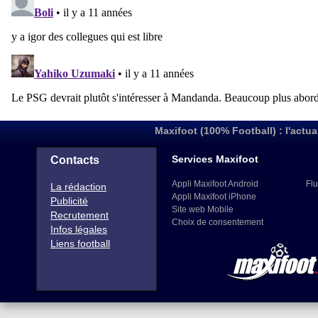
Maxifoot (100% Football) : l'actua
Services Maxifoot
Contacts
Appli Maxifoot Android
Flu
La rédaction
Appli Maxifoot iPhone
Publicité
Site web Mobile
Recrutement
Choix de consentement
Infos légales
Liens football