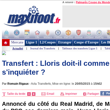
A retenir :
Palmarès Coupe du Mond
OM
PSG
Lyon
Lille
Monaco
Chelsea
Man Utd
Arsenal
Liverpool
ManCity
Ba
+ de clubs
Mercato
Ligue 1
L2/Coupes
Etranger
Coupe d'Europe
Les B
Actualité
|
Journal des Transferts
|
Tableaux des transferts Ligue 1
|
Tabl
Transfert : Lloris doit-il comm
s'inquiéter ?
Par
Romain Rigaux
-
Actu Transferts, Mise en ligne: le
20/05/2015
à
15h02
Taille du texte:
Email
Imprimer
Partager:
Annoncé du côté du Real Madrid, de M