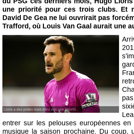
du PSG ces derniers mois, Hugo Lloris
une priorité pour ces trois clubs. E
David De Gea ne lui ouvrirait pas forcém
Trafford, où Louis Van Gaal aurait une aut
Arr
20
s'im
gar
Fr
ret
Cha
pa
si
Lloris a des pistes mais n'est pas une priorité...
Lea
entrer sur les pelouses européennes en 
musique la saison prochaine. Du coup, u