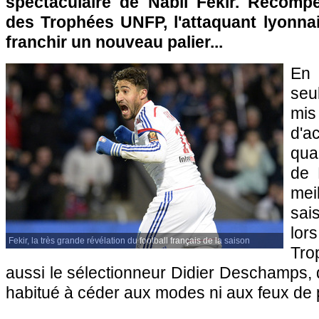
spectaculaire de Nabil Fekir. Récomp
des Trophées UNFP, l'attaquant lyonnai
franchir un nouveau palier...
En
seu
mi
d'
qua
de 
mei
sai
lor
Fekir, la très grande révélation du football français de la saison
Tr
aussi le sélectionneur Didier Deschamps, q
habitué à céder aux modes ni aux feux de p