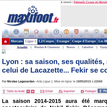
A retenir :
Palmarès Coupe du Mond
OM
PSG
Lyon
Lille
Monaco
Chelsea
Man Utd
Arsenal
Liverpool
ManCity
Ba
+ de clubs
Mercato
Ligue 1
L2/Coupes
Etranger
Coupe d'Europe
Les B
Actualité
|
Résultats & Classement
|
Buteurs
|
Calendrier
|
Equip
Lyon : sa saison, ses qualités,
celui de Lacazette... Fekir se c
Par
Nicolas Lagavardan
-
Actu Ligue 1, Mise en ligne: le
19/05/2015
à
22h50
Taille du texte:
Email
Imprimer
Partager:
La saison 2014-2015 aura été marqu