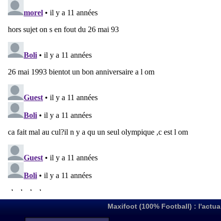
Maxifoot (100% Football) : l'actua