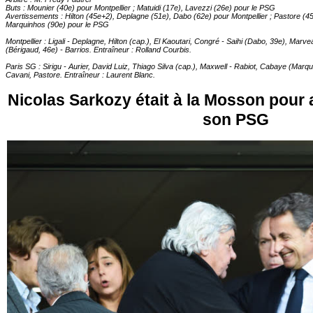
Buts : Mounier (40e) pour Montpellier ; Matuidi (17e), Lavezzi (26e) pour le PSG
Avertissements : Hilton (45e+2), Deplagne (51e), Dabo (62e) pour Montpellier ; Pastore (4
Marquinhos (90e) pour le PSG
Montpellier : Ligali - Deplagne, Hilton (cap.), El Kaoutari, Congré - Saihi (Dabo, 39e), Mar
(Bérigaud, 46e) - Barrios. Entraîneur : Rolland Courbis.
Paris SG : Sirigu - Aurier, David Luiz, Thiago Silva (cap.), Maxwell - Rabiot, Cabaye (Marqu
Cavani, Pastore. Entraîneur : Laurent Blanc.
Nicolas Sarkozy était à la Mosson pour 
son PSG