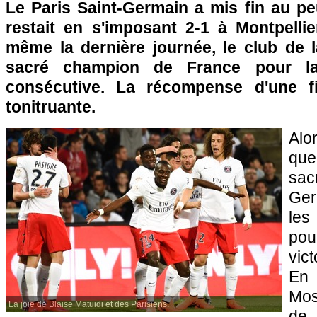
Le Paris Saint-Germain a mis fin au pe
restait en s'imposant 2-1 à Montpelli
même la dernière journée, le club de l
sacré champion de France pour la
consécutive. La récompense d'une f
tonitruante.
Alor
que
sac
Ger
le
pou
vic
En 
Mos
La joie de Blaise Matuidi et des Parisiens.
de 