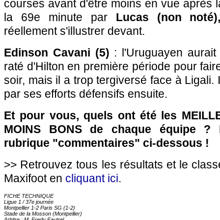
courses avant d'être moins en vue après 
la 69e minute par
Lucas (non noté)
réellement s'illustrer devant.
Edinson Cavani (5)
: l'Uruguayen aurait 
raté d'Hilton en première période pour faire
soir, mais il a trop tergiversé face à Ligali. 
par ses efforts défensifs ensuite.
Et pour vous, quels ont été les MEILL
MOINS BONS de chaque équipe ? R
rubrique "commentaires" ci-dessous !
>> Retrouvez tous les résultats et le clas
Maxifoot en
cliquant ici
.
FICHE TECHNIQUE
Ligue 1 / 37e journée
Montpellier 1-2 Paris SG (1-2)
Stade de la Mosson (Montpellier)
Arbitre : M. Fredy Fautrel