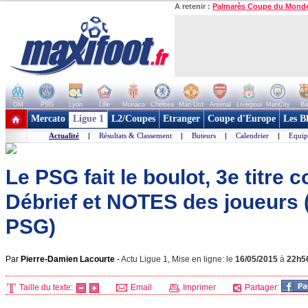
A retenir :
Palmarès Coupe du Mond
OM
PSG
Lyon
Lille
Monaco
Chelsea
Man Utd
Arsenal
Liverpool
ManCity
Ba
+ de clubs
Mercato
Ligue 1
L2/Coupes
Etranger
Coupe d'Europe
Les B
Actualité
|
Résultats & Classement
|
Buteurs
|
Calendrier
|
Equip
Le PSG fait le boulot, 3e titre c
Débrief et NOTES des joueurs
PSG)
Par
Pierre-Damien Lacourte
-
Actu Ligue 1, Mise en ligne: le
16/05/2015
à
22h5
Taille du texte:
Email
Imprimer
Partager: