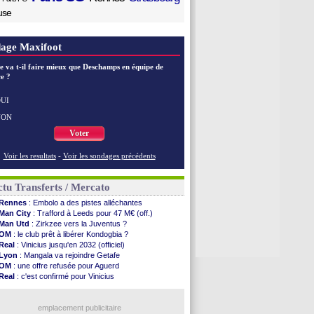
use
age Maxifoot
e va t-il faire mieux que Deschamps en équipe de
e ?
UI
NON
Voter
Voir les resultats
-
Voir les sondages précédents
tu Transferts / Mercato
Rennes
: Embolo a des pistes alléchantes
Man City
: Trafford à Leeds pour 47 M€ (off.)
Man Utd
: Zirkzee vers la Juventus ?
OM
: le club prêt à libérer Kondogbia ?
Real
: Vinicius jusqu'en 2032 (officiel)
Lyon
: Mangala va rejoindre Getafe
OM
: une offre refusée pour Aguerd
Real
: c'est confirmé pour Vinicius
Troyes
: Junior Diaz jusqu'en 2030 (officiel)
PSG
: Akliouche a signé (officiel)
OM
: une offre pour Bulka
emplacement publicitaire