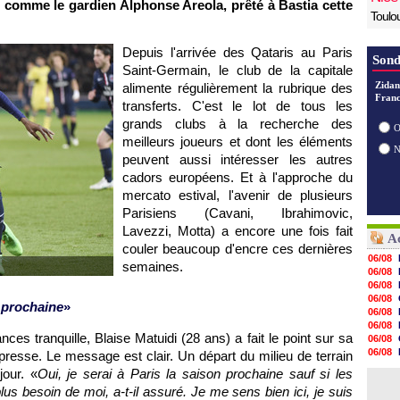
out comme le gardien Alphonse Areola, prêté à Bastia cette
Toulo
Depuis l'arrivée des Qataris au Paris
Sond
Saint-Germain, le club de la capitale
Zidan
alimente régulièrement la rubrique des
Franc
transferts. C'est le lot de tous les
grands clubs à la recherche des
O
meilleurs joueurs et dont les éléments
peuvent aussi intéresser les autres
cadors européens. Et à l'approche du
mercato estival, l'avenir de plusieurs
Parisiens (Cavani, Ibrahimovic,
Lavezzi, Motta) a encore une fois fait
Ac
couler beaucoup d'encre ces dernières
06/08
semaines.
06/08
06/08
06/08
n prochaine
»
06/08
06/08
es tranquille, Blaise Matuidi (28 ans) a fait le point sur sa
06/08
06/08
presse. Le message est clair. Un départ du milieu de terrain
06/08
jour. «
Oui, je serai à Paris la saison prochaine sauf si les
06/08
plus besoin de moi, a-t-il assuré. Je me sens bien ici, je suis
06/08