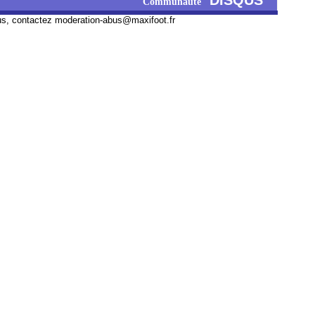
DISQUS
Communauté
us, contactez
moderation-abus@maxifoot.fr