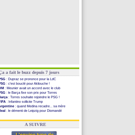
PSG
: contrat signé pour Akliouche
Chelsea
: Palace a fait son offre pour Disasi
PSG
: l'étonnante rumeur Gusto
Bologne
: Dallinga est sur le marché
Voir toutes les brèves
Ça a fait le buzz depuis 7 jours
PSG
: Dupraz se prononce pour la LdC
PSG
: c'est bouclé pour Akliouche !
OM
: Meunier avait un accord avec le club
PSG
: le Barça fixe son prix pour Torres
Barça
: Torres souhaite rejoindre le PSG !
FIFA
: Infantino sollicite Trump
Argentine
: quand Medina recadre... sa mère
Real
: le démenti de Leipzig pour Diomandé
OM
: Paixão attire un 2e club anglais
FIFA
: le conseiller d'Infantino démissionne !
A SUIVRE
L'equipe type de