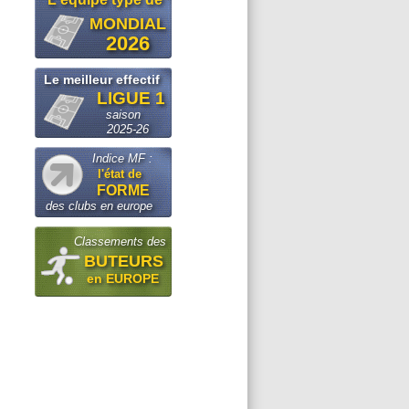
MONDIAL
2026
Le meilleur effectif
LIGUE 1
saison
2025-26
Indice MF :
l'état de
FORME
des clubs en europe
Classements des
BUTEURS
en EUROPE