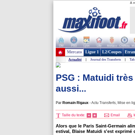
A r
OM
PSG
Lyon
Lille
Monaco
Chelsea
Ma
+ de clubs
Mercato
Ligue 1
L2/Coupes
Etran
Actualité
|
Journal des Transferts
|
Tab
PSG : Matuidi très 
aussi...
Par
Romain Rigaux
-
Actu Transferts, Mise en li
Taille du texte:
Email
I
Alors que le Paris Saint-Germain ali
estival, Blaise Matuidi s'est exprimé