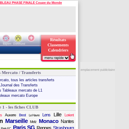
BLEAU PHASE FINALE Coupe du Monde
Résultats
Bayern
Dortmund
Classements
Calendriers
emplacement publicitaire
s Mercato / Transferts
cato, tous les articles transferts
 Journal des Transferts
s Tableaux mercato de L1
bleaux mercato Europe
e 1 - les fiches CLUB
Lille
Lens
s
Auxerre
Lorient
Brest
Le Havre
n
Marseille
Monaco
Nantes
Metz
Paris SG
Rennes
Strasbourg
Paris FC