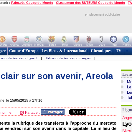
etenir :
Palmarès Coupe du Monde
-
Classement des BUTEURS Coupe du Monde
-
TA
emplacement publicitaire
n Utd
Arsenal
Liverpool
ManCity
Barca
Real
Atletico
Milan
Juve
Inter
Naples
ger
Coupe d'Europe
Les Bleus & International
Chroniques
TV
+
leaux des transferts Ligue 1
|
Tableaux des transferts Etrangers
|
clair sur son avenir, Areola
Lien
Mer
Le
Le
Ta
gne: le
15/05/2015
à
17h10
Ligu
mprimer
Partager:
Anger
mente la rubrique des transferts à l'approche du mercato
Lyo
 ce vendredi sur son avenir dans la capitale. Le milieu de
Nice