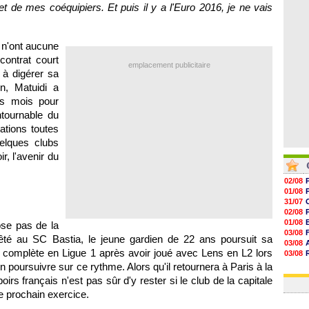
06/08
 et de mes coéquipiers. Et puis il y a l'Euro 2016, je ne vais
06/08
06/08
06/08
s n'ont aucune
contrat court
emplacement publicitaire
 à digérer sa
, Matuidi a
es mois pour
tournable du
ations toutes
elques clubs
r, l'avenir du
02/08
01/08
31/07
02/08
01/08
se pas de la
03/08
êté au SC Bastia, le jeune gardien de 22 ans poursuit sa
03/08
 complète en Ligue 1 après avoir joué avec Lens en L2 lors
03/08
03/08
n poursuivre sur ce rythme. Alors qu'il retournera à Paris à la
31/07
poirs français n'est pas sûr d'y rester si le club de la capitale
e prochain exercice.