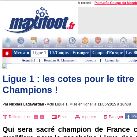
A retenir :
Palmarès Coupe du Mond
OM
PSG
Lyon
Lille
Monaco
Chelsea
Man Utd
Arsenal
Liverpool
ManCity
Ba
+ de clubs
Mercato
Ligue 1
L2/Coupes
Etranger
Coupe d'Europe
Les B
Actualité
|
Résultats & Classement
|
Buteurs
|
Calendrier
|
Equip
Ligue 1 : les cotes pour le titre
Champions !
Par
Nicolas Lagavardan
-
Actu Ligue 1, Mise en ligne: le
11/05/2015
à
16h08
Taille du texte:
Email
Imprimer
Partager:
Qui sera sacré champion de France ce