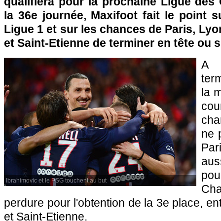
qualifiera pour la prochaine Ligue de
la 36e journée, Maxifoot fait le point 
Ligue 1 et sur les chances de Paris, Lyo
et Saint-Etienne de terminer en tête ou s
A 
ter
la 
co
cha
ne 
Par
aus
po
Ibrahimovic et le PSG touchent au but
Cha
perdure pour l'obtention de la 3e place, e
et Saint-Etienne.