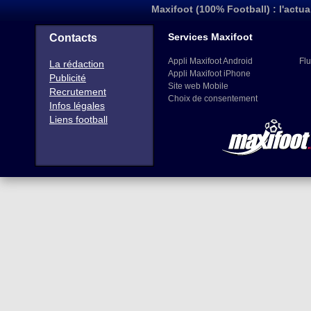
Appli Maxifoot Android
Flu
La rédaction
Appli Maxifoot iPhone
Publicité
Site web Mobile
Recrutement
Choix de consentement
Infos légales
Liens football