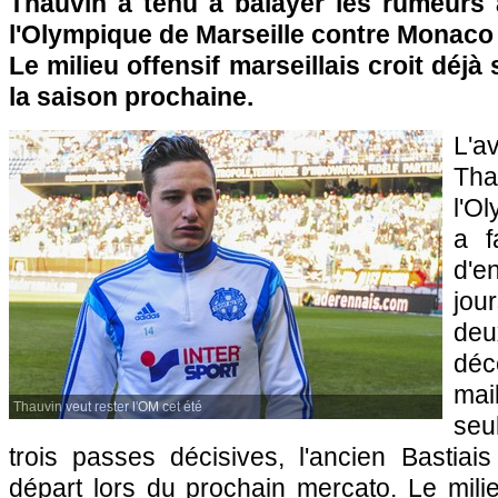
Thauvin a tenu à balayer les rumeurs a
l'Olympique de Marseille contre Monaco 
Le milieu offensif marseillais croit déjà 
la saison prochaine.
L'
Th
l'O
a f
d'e
jo
de
dé
mai
Thauvin veut rester l'OM cet été
seu
trois passes décisives, l'ancien Bastiai
départ lors du prochain mercato. Le milieu