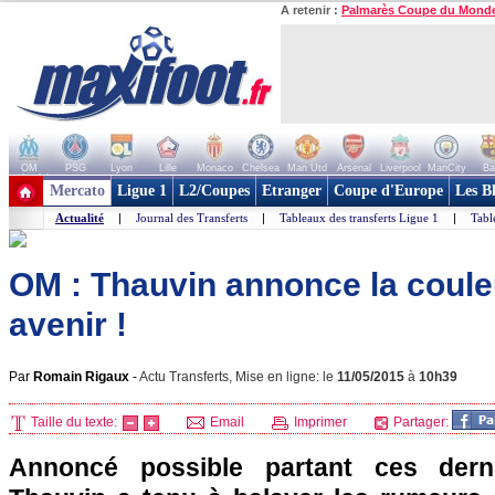
A retenir :
Palmarès Coupe du Mond
OM
PSG
Lyon
Lille
Monaco
Chelsea
Man Utd
Arsenal
Liverpool
ManCity
Ba
+ de clubs
Mercato
Ligue 1
L2/Coupes
Etranger
Coupe d'Europe
Les B
Actualité
|
Journal des Transferts
|
Tableaux des transferts Ligue 1
|
Tabl
OM : Thauvin annonce la coule
avenir !
Par
Romain Rigaux
-
Actu Transferts, Mise en ligne: le
11/05/2015
à
10h39
Taille du texte:
Email
Imprimer
Partager:
Annoncé possible partant ces derni