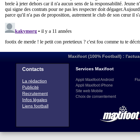
Maxifoot (100% Football) : l'actua
Services Maxifoot
Contacts
Appli Maxifoot Android
Flu
La rédaction
Appli Maxifoot iPhone
Publicité
Site web Mobile
Recrutement
Choix de consentement
Infos légales
Liens football