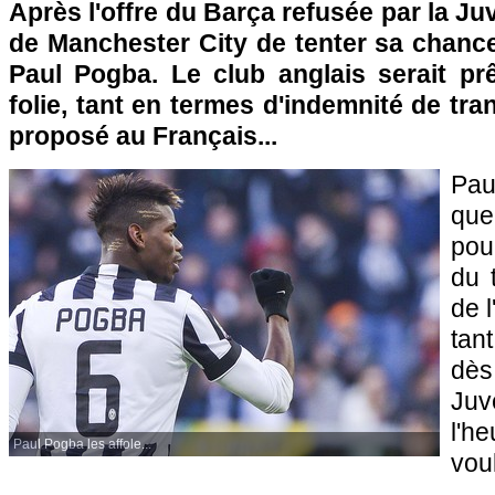
Après l'offre du Barça refusée par la Ju
de Manchester City de tenter sa chance
Paul Pogba. Le club anglais serait p
folie, tant en termes d'indemnité de tra
proposé au Français...
Pau
que
pou
du 
de l
tant
dès
Juv
l'h
Paul Pogba les affole...
voul