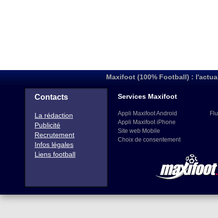
Maxifoot (100% Football) : l'actua
Services Maxifoot
Contacts
Appli Maxifoot Android
Flu
La rédaction
Appli Maxifoot iPhone
Publicité
Site web Mobile
Recrutement
Choix de consentement
Infos légales
Liens football