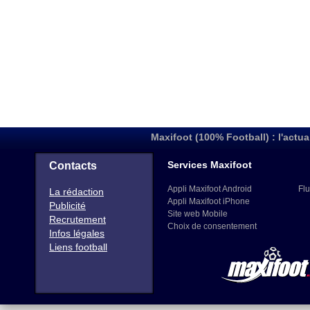
Maxifoot (100% Football) : l'actua
Services Maxifoot
Contacts
Appli Maxifoot Android
Flu
La rédaction
Appli Maxifoot iPhone
Publicité
Site web Mobile
Recrutement
Choix de consentement
Infos légales
Liens football