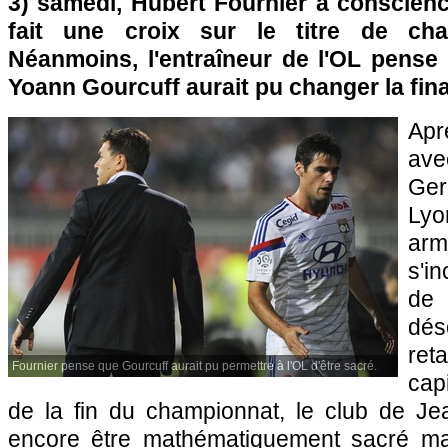
3) samedi, Hubert Fournier a conscien
fait une croix sur le titre de ch
Néanmoins, l'entraîneur de l'OL pense
Yoann Gourcuff aurait pu changer la fina
Apr
ave
Ger
Lyo
ar
s'in
de
dés
ret
Fournier pense que Gourcuff aurait pu permettre à l'OL d'être sacré.
cap
de la fin du championnat, le club de Je
encore être mathématiquement sacré ma