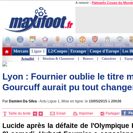
A retenir :
Palmarès Coupe du Mond
OM
PSG
Lyon
Lille
Monaco
Chelsea
Man Utd
Arsenal
Liverpool
ManCity
Ba
+ de clubs
Mercato
Ligue 1
L2/Coupes
Etranger
Coupe d'Europe
Les B
Actualité
|
Résultats & Classement
|
Buteurs
|
Calendrier
|
Equip
Lyon : Fournier oublie le titre
Gourcuff aurait pu tout changer
Par
Damien Da Silva
-
Actu Ligue 1, Mise en ligne: le
10/05/2015
à
20h36
Taille du texte:
Email
Imprimer
Partager:
Lucide après la défaite de l'Olympique