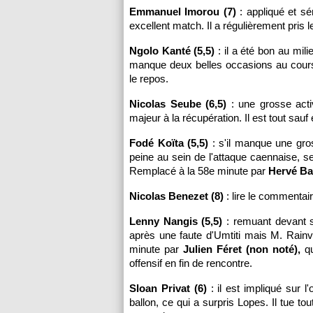
Emmanuel Imorou (7)
: appliqué et sé
excellent match. Il a régulièrement pris l
Ngolo Kanté (5,5)
: il a été bon au mili
manque deux belles occasions au cours d
le repos.
Nicolas Seube (6,5)
: une grosse acti
majeur à la récupération. Il est tout sauf
Fodé Koïta (5,5)
: s'il manque une gro
peine au sein de l'attaque caennaise, s
Remplacé à la 58e minute par
Hervé Baz
Nicolas Benezet (8)
: lire le commentai
Lenny Nangis (5,5)
: remuant devant sa
après une faute d'Umtiti mais M. Rainvi
minute par
Julien Féret (non noté),
qu
offensif en fin de rencontre.
Sloan Privat (6)
: il est impliqué sur 
ballon, ce qui a surpris Lopes. Il tue t