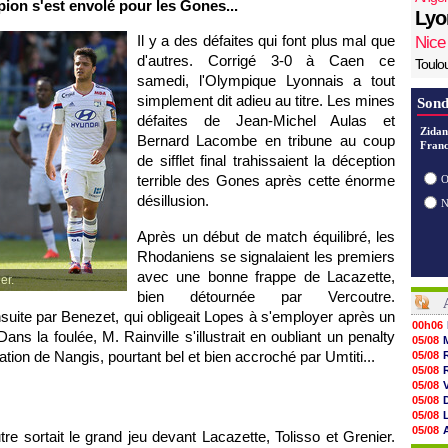
mpion s'est envolé pour les Gones...
Lyo
Il y a des défaites qui font plus mal que
Nice
d'autres. Corrigé 3-0 à Caen ce
Toulo
samedi, l'Olympique Lyonnais a tout
simplement dit adieu au titre. Les mines
Sond
défaites de Jean-Michel Aulas et
Zidan
Bernard Lacombe en tribune au coup
Franc
de sifflet final trahissaient la déception
terrible des Gones après cette énorme
O
désillusion.
Après un début de match équilibré, les
Rhodaniens se signalaient les premiers
avec une bonne frappe de Lacazette,
er.
bien détournée par Vercoutre.
suite par Benezet, qui obligeait Lopes à s'employer après un
00h06
ns la foulée, M. Rainville s'illustrait en oubliant un penalty
05/08
ation de Nangis, pourtant bel et bien accroché par Umtiti...
05/08
05/08
05/08
05/08
05/08
05/08
tre sortait le grand jeu devant Lacazette, Tolisso et Grenier.
05/08