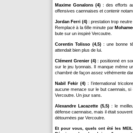
Maxime Gonalons (4)
: des efforts a
offensives caennaises et contenir notam
Jordan Ferri (4)
: prestation trop neutre
Remplacé à la 68e minute par
Mohamed 
bute sur un inspiré Vercoutre.
Corentin Tolisso (4,5)
: une bonne tê
attendait bien plus de lui.
Clément Grenier (4)
: positionné en sou
sur le jeu lyonnais. Il manque même un
chambré de façon assez véhémente dans
Nabil Fekir (4)
: l'international tricol
aucune menace sur le but caennais, si
Vercoutre. Un jour sans.
Alexandre Lacazette (5,5)
: le meille
défense caennaise, mais il était souven
détournées par Vercoutre.
Et pour vous, quels ont été les ME