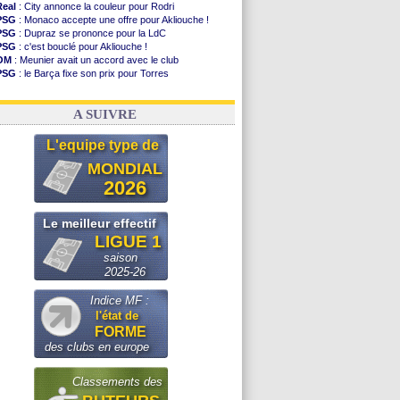
Real
: City annonce la couleur pour Rodri
PSG
: Monaco accepte une offre pour Akliouche !
PSG
: Dupraz se prononce pour la LdC
PSG
: c'est bouclé pour Akliouche !
OM
: Meunier avait un accord avec le club
PSG
: le Barça fixe son prix pour Torres
OM
: accord de principe entre Rulli et Man City
Barça
: Torres souhaite rejoindre le PSG !
A SUIVRE
L'equipe type de
MONDIAL
2026
Le meilleur effectif
LIGUE 1
saison
2025-26
Indice MF :
l'état de
FORME
des clubs en europe
Classements des