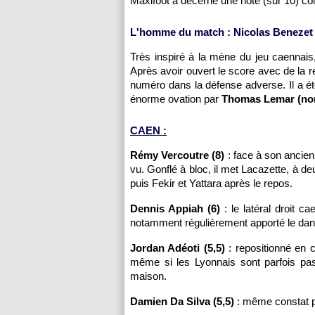
Maxifoot a décerné une note (sur 10) c
L'homme du match : Nicolas Benezet 
Très inspiré à la mène du jeu caenna
Après avoir ouvert le score avec de la réu
numéro dans la défense adverse. Il a é
énorme ovation par
Thomas Lemar (non
CAEN :
Rémy Vercoutre (8)
: face à son ancienn
vu. Gonflé à bloc, il met Lacazette, à d
puis Fekir et Yattara après le repos.
Dennis Appiah (6)
: le latéral droit c
notamment régulièrement apporté le dan
Jordan Adéoti (5,5)
: repositionné en c
même si les Lyonnais sont parfois pas
maison.
Damien Da Silva (5,5)
: même constat pou