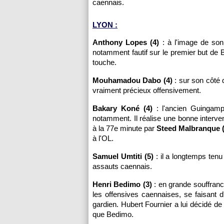
caennais.
LYON :
Anthony Lopes (4)
: à l'image de son 
notamment fautif sur le premier but de
touche.
Mouhamadou Dabo (4)
: sur son côté d
vraiment précieux offensivement.
Bakary Koné (4)
: l'ancien Guingampa
notamment. Il réalise une bonne interve
à la 77e minute par
Steed Malbranque 
à l'OL.
Samuel Umtiti (5)
: il a longtemps tenu
assauts caennais.
Henri Bedimo (3)
: en grande souffranc
les offensives caennaises, se faisant d
gardien. Hubert Fournier a lui décidé d
que Bedimo.