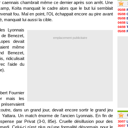
 caennais chambrait même ce dernier après son arrêt. Une
05/08
camp, Koïta manquait le cadre alors que le but lui semblait
05/08
05/08
05/08
venait fou. Mal en point, l'OL échappait encore au pire avant
05/08
05/08
05/08
, manquait lui aussi la cible.
05/08
04/08
05/08
04/08
les Lyonnais
05/08
05/08
05/08
e de Benezet,
04/08
emplacement publicitaire
05/08
04/08
Lopes devait
05/08
taient même
05/08
05/08
nd Benezet,
05/08
, ridiculisait
05/08
ec l'aide du
05/08
e).
ert Fournier
ter mais les
 préservaient
utre, dans un grand jour, devait encore sortir le grand jeu
is Yattara. Un match énorme de l'ancien Lyonnais. En fin de
spense par Privat (3-0, 85e). Cruelle désillusion pour des
30/07
30/07
amedi. Celui-ci n'est plus qu'une formalité désormais pour le