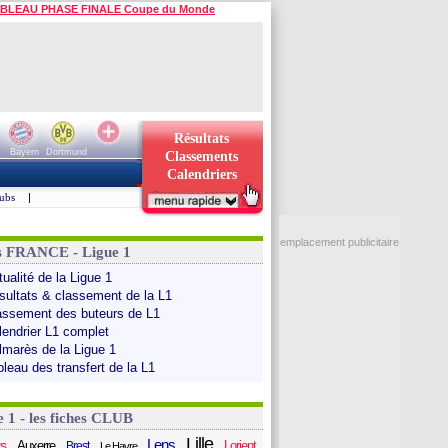
BLEAU PHASE FINALE Coupe du Monde
Résultats
Bayern
Dortmund
Classements
Calendriers
ubs
|
emplacement publicitaire
s FRANCE - Ligue 1
ualité de la Ligue 1
sultats & classement de la L1
assement des buteurs de L1
lendrier L1 complet
lmarès de la Ligue 1
bleau des transfert de la L1
e 1 - les fiches CLUB
Lille
Lens
s
Auxerre
Lorient
Brest
Le Havre