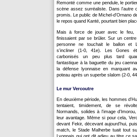
Remonté comme une pendule, le portier
scène assez surréaliste. Dans l'autre 
promis. Le public de Michel-d'Ornano de
le repos quand Kanté, pourtant bien placé
Mais à force de jouer avec le feu, 
finissaient par se brûler. Sur un centr
personne ne touchait le ballon et 
s'incliner (1-0, 41e). Les Gones é
carbonisés un peu plus tard qua
fantastique à la baguette du jeu caennais
la défense lyonnaise en marquant av
poteau après un superbe slalom (2-0, 44
Le mur Vercoutre
En deuxième période, les hommes d'Hub
tentaient, timidement, de se révol
Normands, solides à l'image d'Imorou,
leur avantage. Même si pour cela, Verco
devant Fekir, décevant aujourd'hui, pu
match, le Stade Malherbe tuait tout su
Lyonnais qui ont dit adieu au titre ce s