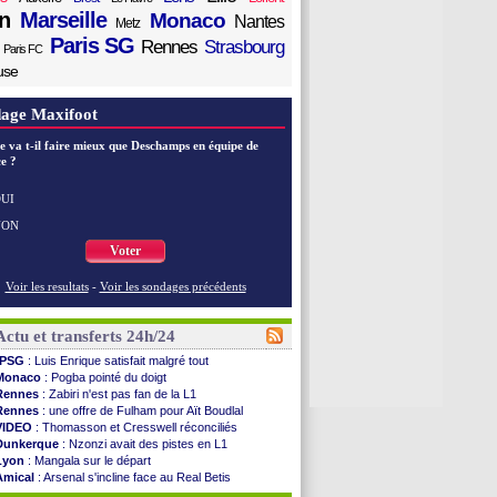
n
Marseille
Monaco
Nantes
Metz
Paris SG
Rennes
Strasbourg
Paris FC
use
age Maxifoot
e va t-il faire mieux que Deschamps en équipe de
e ?
UI
NON
Voter
Voir les resultats
-
Voir les sondages précédents
Actu et transferts 24h/24
PSG
: Luis Enrique satisfait malgré tout
Monaco
: Pogba pointé du doigt
Rennes
: Zabiri n'est pas fan de la L1
Rennes
: une offre de Fulham pour Aït Boudlal
VIDEO
: Thomasson et Cresswell réconciliés
Dunkerque
: Nzonzi avait des pistes en L1
Lyon
: Mangala sur le départ
Amical
: Arsenal s'incline face au Real Betis
Amical
: lourde défaite pour le PSG