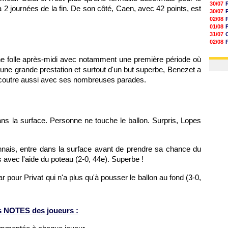
30/07
 2 journées de la fin. De son côté, Caen, avec 42 points, est
30/07
02/08
01/08
31/07
02/08
30/07
01/08
ne folle après-midi avec notamment une première période où
r d'une grande prestation et surtout d'un but superbe, Benezet a
rcoutre aussi avec ses nombreuses parades.
ns la surface. Personne ne touche le ballon. Surpris, Lopes
onnais, entre dans la surface avant de prendre sa chance du
ts avec l'aide du poteau (2-0, 44e). Superbe !
ar pour Privat qui n'a plus qu'à pousser le ballon au fond (3-0,
s NOTES des joueurs :