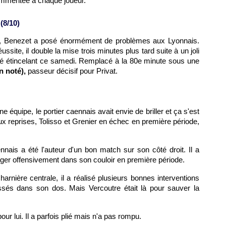
ommentée à chaque joueur.
(8/10)
is, Benezet a posé énormément de problèmes aux Lyonnais.
ssite, il double la mise trois minutes plus tard suite à un joli
té étincelant ce samedi. Remplacé à la 80e minute sous une
 noté),
passeur décisif pour Privat.
e équipe, le portier caennais avait envie de briller et ça s'est
eux reprises, Tolisso et Grenier en échec en première période,
aennais a été l'auteur d'un bon match sur son côté droit. Il a
ger offensivement dans son couloir en première période.
harnière centrale, il a réalisé plusieurs bonnes interventions
sés dans son dos. Mais Vercoutre était là pour sauver la
r lui. Il a parfois plié mais n'a pas rompu.