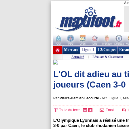
A r
OM
PSG
Lyon
Lille
Monaco
Chelsea
Ma
+ de clubs
Mercato
Ligue 1
L2/Coupes
Etran
Actualité
|
Résultats & Classement
|
L'OL dit adieu au 
joueurs (Caen 3-0
Par
Pierre-Damien Lacourte
-
Actu Ligue 1, Mis
Taille du texte:
Email
I
L'Olympique Lyonnais a réalisé une 
3-0 par Caen, le club rhodanien laiss