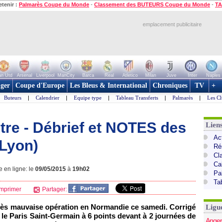
etenir :
Palmarès Coupe du Monde
-
Classement des BUTEURS Coupe du Monde
-
TA
emplacement publicitaire
n Utd
Arsenal
Liverpool
ManCity
Barca
Real
Atletico
Milan
Juve
Inter
Naples
ger
Coupe d'Europe
Les Bleus & International
Chroniques
TV
+
Buteurs
|
Calendrier
|
Equipe type
|
Tableau Transferts
|
Palmarès
|
Les Cl
titre - Débrief et NOTES des
Lien
Act
 Lyon)
Ré
Cl
Ca
e en ligne: le
09/05/2015
à
19h02
Pa
Ta
mprimer
Partager:
très mauvaise opération en Normandie ce samedi. Corrigé
Ligu
e le Paris Saint-Germain à 6 points devant à 2 journées de
Anger