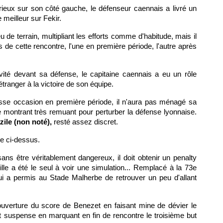
rieux sur son côté gauche, le défenseur caennais a livré un
e meilleur sur Fekir.
eu de terrain, multipliant les efforts comme d'habitude, mais il
e cette rencontre, l'une en première période, l'autre après
vité devant sa défense, le capitaine caennais a eu un rôle
 étranger à la victoire de son équipe.
sse occasion en première période, il n'aura pas ménagé sa
e montrant très remuant pour perturber la défense lyonnaise.
ile (non noté),
resté assez discret.
re ci-dessus.
ns être véritablement dangereux, il doit obtenir un penalty
lle a été le seul à voir une simulation... Remplacé à la 73e
i a permis au Stade Malherbe de retrouver un peu d'allant
l'ouverture du score de Benezet en faisant mine de dévier le
out suspense en marquant en fin de rencontre le troisième but