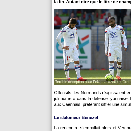
la fin. Autant dire que le titre de cha
Terrible déception pour Fekir, Lacazette et Greni
Offensifs, les Normands réagissaient en
joli numéro dans la défense lyonnaise. Da
aux Caennais, préférant siffler une simul
Le slalomeur Benezet
La rencontre s'emballait alors et Vercou