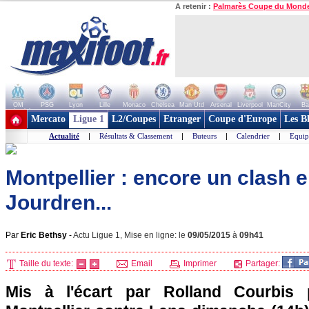
A retenir :
Palmarès Coupe du Mond
OM
PSG
Lyon
Lille
Monaco
Chelsea
Man Utd
Arsenal
Liverpool
ManCity
Ba
+ de clubs
Mercato
Ligue 1
L2/Coupes
Etranger
Coupe d'Europe
Les B
Actualité
|
Résultats & Classement
|
Buteurs
|
Calendrier
|
Equip
Montpellier : encore un clash e
Jourdren...
Par
Eric Bethsy
-
Actu Ligue 1, Mise en ligne: le
09/05/2015
à
09h41
Taille du texte:
Email
Imprimer
Partager:
Mis à l'écart par Rolland Courbis