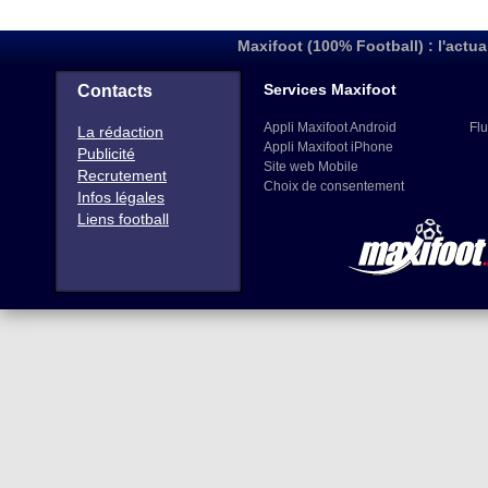
Maxifoot (100% Football) : l'actua
Services Maxifoot
Contacts
Appli Maxifoot Android
Flu
La rédaction
Appli Maxifoot iPhone
Publicité
Site web Mobile
Recrutement
Choix de consentement
Infos légales
Liens football