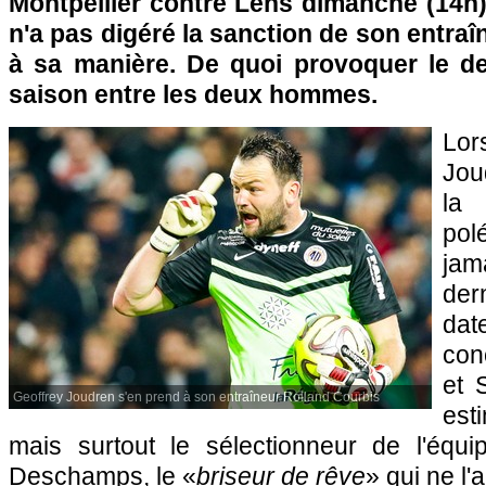
Montpellier contre Lens dimanche (14h)
n'a pas digéré la sanction de son entraîne
à sa manière. De quoi provoquer le d
saison entre les deux hommes.
Lo
Jou
la
po
jama
der
da
con
et 
Geoffrey Joudren s'en prend à son entraîneur Rolland Courbis
est
mais surtout le sélectionneur de l'équ
Deschamps, le «
briseur de rêve
» qui ne l