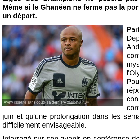
Même si le Ghanéen ne ferme pas la port
un départ.
Par
Dep
An
con
mys
l'O
Po
ré
con
Ayew dispute sans doute sa dernière saison à l'OM
con
juin et qu'une prolongation dans les sem
difficilement envisageable.
Interrogé sur son avenir en conférence d