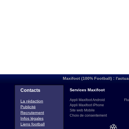
Maxifoot (100% Football) : l'actua
Services Maxifoot
Contacts
Appli Maxifoot Android
Flu
La rédaction
Appli Maxifoot iPhone
Publicité
Site web Mobile
Recrutement
Choix de consentement
Infos légales
Liens football