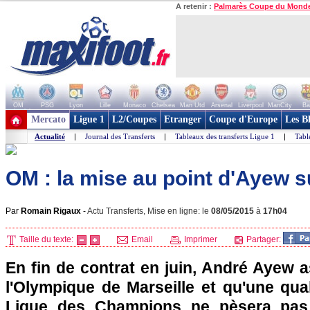
A retenir :
Palmarès Coupe du Mond
OM
PSG
Lyon
Lille
Monaco
Chelsea
Man Utd
Arsenal
Liverpool
ManCity
Ba
+ de clubs
Mercato
Ligue 1
L2/Coupes
Etranger
Coupe d'Europe
Les B
Actualité
|
Journal des Transferts
|
Tableaux des transferts Ligue 1
|
Tabl
OM : la mise au point d'Ayew s
Par
Romain Rigaux
-
Actu Transferts, Mise en ligne: le
08/05/2015
à
17h04
Taille du texte:
Email
Imprimer
Partager:
En fin de contrat en juin, André Ayew 
l'Olympique de Marseille et qu'une qua
Ligue des Champions ne pèsera pas 