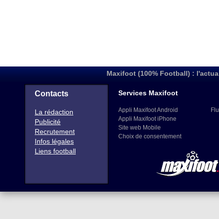
Maxifoot (100% Football) : l'actua
Services Maxifoot
Contacts
Appli Maxifoot Android
Flu
La rédaction
Appli Maxifoot iPhone
Publicité
Site web Mobile
Recrutement
Choix de consentement
Infos légales
Liens football