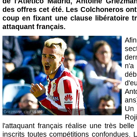
de l'Atletico Madrid, Antoine Griezman
des offres cet été. Les Colchoneros on
coup en fixant une clause libératoire t
attaquant français.
Afi
sec
dern
n'
déb
d'e
Ant
ans
Un 
Griezmann, c'est 65 M€ !
Ro
l'attaquant français réalise une très bell
inscrits toutes compétitions confondues. 