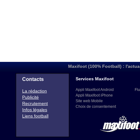
Maxifoot (100% Football) : l'actua
Services Maxifoot
Contacts
Appli Maxifoot Android
Flu
La rédaction
Appli Maxifoot iPhone
Publicité
Site web Mobile
Recrutement
Choix de consentement
Infos légales
Liens football