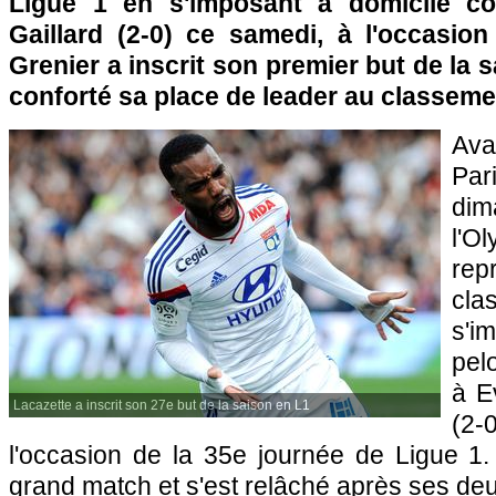
Ligue 1 en s'imposant à domicile c
Gaillard (2-0) ce samedi, à l'occasion
Grenier a inscrit son premier but de la 
conforté sa place de leader au classeme
Ava
Pa
di
l'O
re
cl
s'
pel
à E
Lacazette a inscrit son 27e but de la saison en L1
(2
l'occasion de la 35e journée de Ligue 1.
grand match et s'est relâché après ses deu