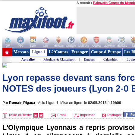
A retenir :
Palmarès Coupe du Mond
OM
PSG
Lyon
Lille
Monaco
Chelsea
Man Utd
Arsenal
Liverpool
ManCity
Ba
+ de clubs
Mercato
Ligue 1
L2/Coupes
Etranger
Coupe d'Europe
Les B
Actualité
|
Résultats & Classement
|
Buteurs
|
Calendrier
|
Equip
Lyon repasse devant sans force
NOTES des joueurs (Lyon 2-0 
Par
Romain Rigaux
-
Actu Ligue 1, Mise en ligne: le
02/05/2015
à
19h00
Taille du texte:
Email
Imprimer
Partager:
L'Olympique Lyonnais a repris provisoi