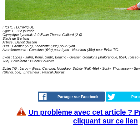
FICHE TECHNIQUE
Ligue 1 - 35e journée
Olympique Lyonnais 2-0 Evian Thonon Gaillard (2-0)
Stade de Gerland
Arbitre : Benoit Bastien
Buts : Grenier (21e), Lacazette (38e) pour Lyon.
Avertissements : Gonalons (64e) pour Lyon - Nounkeu (38e) pour Evian TG.
Lyon : Lopes - Jallet, Koné, Umtiti, Bedimo - Grenier, Gonalons (Malbranque, 85e), Tolisso - 
78e). Entraîneur : Hubert Fournier.
Evian TG : Leroy - Wass, Cambon, Nounkeu, Sabaly (Fall, 46e) - Sorlin, Thomasson - Sun
(Blandi, 55e). Entraîneur : Pascal Dupraz.
Partager sur Facebook
Part
Un problème avec cet article ? 
cliquant sur ce lien