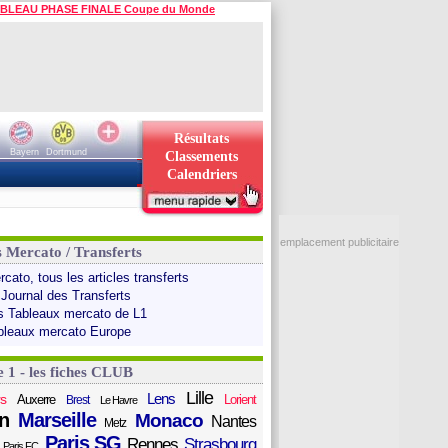
BLEAU PHASE FINALE Coupe du Monde
Résultats
Bayern
Dortmund
Classements
Calendriers
emplacement publicitaire
s Mercato / Transferts
cato, tous les articles transferts
 Journal des Transferts
s Tableaux mercato de L1
bleaux mercato Europe
e 1 - les fiches CLUB
Lille
Lens
s
Auxerre
Lorient
Brest
Le Havre
n
Marseille
Monaco
Nantes
Metz
Paris SG
Rennes
Strasbourg
Paris FC