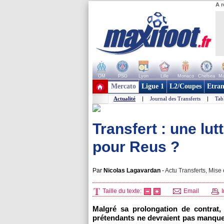
A r
OM
PSG
Lyon
Lille
Monaco
Chelsea
Ma
+ de clubs
Mercato
Ligue 1
L2/Coupes
Etran
Actualité
|
Journal des Transferts
|
Tab
Transfert : une lut
pour Reus ?
Par
Nicolas Lagavardan
-
Actu Transferts, Mise 
Taille du texte:
Email
I
Malgré sa prolongation de contrat
prétendants ne devraient pas manque