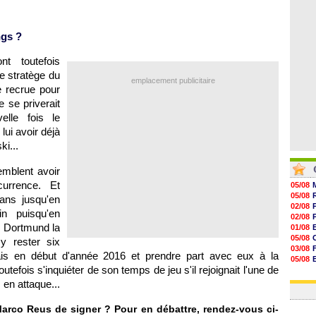
07/08
07/08
07/08
ngs ?
07/08
t toutefois
e stratège du
emplacement publicitaire
 recrue pour
 se priverait
elle fois le
 lui avoir déjà
i...
mblent avoir
urrence. Et
05/08
05/08
lans jusqu'en
02/08
in puisqu'en
02/08
 Dortmund la
01/08
05/08
 y rester six
03/08
ais en début d'année 2016 et prendre part avec eux à la
05/08
tefois s'inquiéter de son temps de jeu s'il rejoignait l'une de
03/08
03/08
en attaque...
Marco Reus de signer ? Pour en débattre, rendez-vous ci-