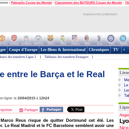
etenir :
Palmarès Coupe du Monde
-
Classement des BUTEURS Coupe du Monde
-
TA
emplacement publicitaire
n Utd
Arsenal
Liverpool
ManCity
Barca
Real
Atletico
Milan
Juve
Inter
Naples
ger
Coupe d'Europe
Les Bleus & International
Chroniques
TV
+
leaux des transferts Ligue 1
|
Tableaux des transferts Etrangers
|
te entre le Barça et le Real
Lien
Mer
Le
Le
Ta
en ligne: le
20/04/2015
à
12h24
Ligu
mprimer
Partager:
Anger
, Marco Reus risque de quitter Dortmund cet été. Les
Lyo
r. Le Real Madrid et le FC Barcelone semblent avoir une
Nice