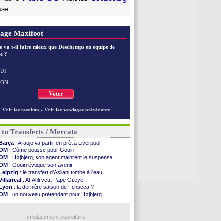
use
age Maxifoot
e va t-il faire mieux que Deschamps en équipe de
e ?
UI
NON
Voter
Voir les resultats
-
Voir les sondages précédents
tu Transferts / Mercato
Barça
: Araujo va partir en prêt à Liverpool
OM
: Côme pousse pour Gouiri
OM
: Højbjerg, son agent maintient le suspense
OM
: Gouiri évoque son avenir
Leipzig
: le transfert d'Asllani tombe à l'eau
Villarreal
: Al-Ahli veut Pape Gueye
Lyon
: la dernière saison de Fonseca ?
OM
: un nouveau prétendant pour Højbjerg
Brest
: un gardien norvégien en approche ?
Nice
: Kevin Carlos va partir en Italie
Leganés
: c'est signé pour Luca Zidane (off.)
emplacement publicitaire