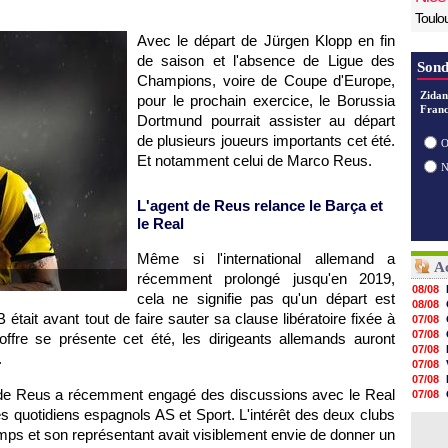
Toulo
Avec le départ de Jürgen Klopp en fin
de saison et l'absence de Ligue des
Sond
Champions, voire de Coupe d'Europe,
Zidan
pour le prochain exercice, le Borussia
Franc
Dortmund pourrait assister au départ
de plusieurs joueurs importants cet été.
O
Et notamment celui de Marco Reus.
L'agent de Reus relance le Barça et
le Real
Même si l'international allemand a
Ac
récemment prolongé jusqu'en 2019,
08/08
cela ne signifie pas qu'un départ est
08/08
 était avant tout de faire sauter sa clause libératoire fixée à
07/08
07/08
 offre se présente cet été, les dirigeants allemands auront
07/08
.
07/08
07/08
t de Reus a récemment engagé des discussions avec le Real
07/08
07/08
s quotidiens espagnols AS et Sport. L'intérêt des deux clubs
07/08
mps et son représentant avait visiblement envie de donner un
07/08