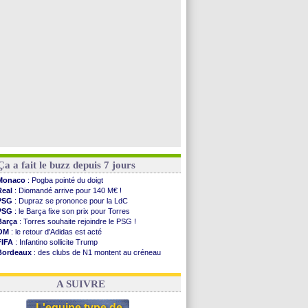
Atletico
: Ruggeri en route pour Aston Villa
Lyon
: Mangala prêté à Getafe (officiel)
PSG
: Nsoki va signer en Croatie
Arsenal
: Naples vise Gabriel Jesus
Voir toutes les brèves
Ça a fait le buzz depuis 7 jours
Monaco
: Pogba pointé du doigt
Real
: Diomandé arrive pour 140 M€ !
PSG
: Dupraz se prononce pour la LdC
PSG
: le Barça fixe son prix pour Torres
Barça
: Torres souhaite rejoindre le PSG !
OM
: le retour d'Adidas est acté
FIFA
: Infantino sollicite Trump
Bordeaux
: des clubs de N1 montent au créneau
Argentine
: quand Medina recadre... sa mère
Real
: le démenti de Leipzig pour Diomandé
A SUIVRE
L'equipe type de