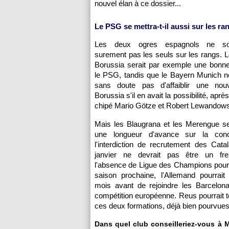
nouvel élan à ce dossier...
Le PSG se mettra-t-il aussi sur les ra
Les deux ogres espagnols ne son
surement pas les seuls sur les rangs. L
Borussia serait par exemple une bonne
le PSG, tandis que le Bayern Munich ne
sans doute pas d'affaiblir une nouv
Borussia s'il en avait la possibilité, après
chipé Mario Götze et Robert Lewandowsk
Mais les Blaugrana et les Merengue se
une longueur d'avance sur la conc
l'interdiction de recrutement des Cata
janvier ne devrait pas être un fre
l'absence de Ligue des Champions pour
saison prochaine, l'Allemand pourrait
mois avant de rejoindre les Barcelon
compétition européenne. Reus pourrait tou
ces deux formations, déjà bien pourvues 
Dans quel club conseilleriez-vous à 