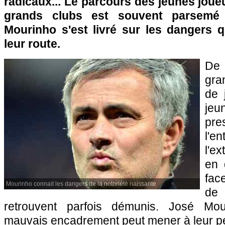
radicaux... Le parcours des jeunes joue
grands clubs est souvent parsemé
Mourinho s'est livré sur les dangers q
leur route.
De 
gra
de 
jeu
p
l'
l'ex
en 
fac
Mourinho connait les dangers de la notoriété naissante
de 
retrouvent parfois démunis. José Mou
mauvais encadrement peut mener à leur pe