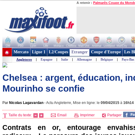
A retenir :
Palmarès Coupe du Mond
OM
PSG
Lyon
Lille
Monaco
Chelsea
Man Utd
Arsenal
Liverpool
ManCity
Ba
+ de clubs
Mercato
Ligue 1
L2/Coupes
Etranger
Coupe d'Europe
Les B
Angleterre
|
Espagne
|
Italie
|
Allemagne
|
Belgique
|
Pays-Bas
Chelsea : argent, éducation, in
Mourinho se confie
Par
Nicolas Lagavardan
-
Actu Angleterre, Mise en ligne: le
09/04/2015
à
16h14
Taille du texte:
Email
Imprimer
Partager:
Contrats en or, entourage envahis