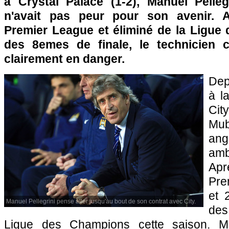
à Crystal Palace (1-2), Manuel Pellegr
n'avait pas peur pour son avenir. 
Premier League et éliminé de la Ligue
des 8emes de finale, le technicien c
clairement en danger.
Dep
à l
Ci
Mu
ang
amb
Ap
Pre
et 
Manuel Pellegrini pense aller jusqu'au bout de son contrat avec City.
des
Ligue des Champions cette saison. Ma