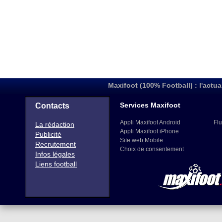
Maxifoot (100% Football) : l'actua
Services Maxifoot
Contacts
Appli Maxifoot Android
Flu
La rédaction
Appli Maxifoot iPhone
Publicité
Site web Mobile
Recrutement
Choix de consentement
Infos légales
Liens football