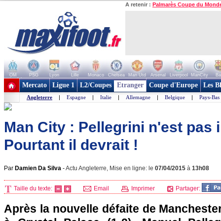
A retenir :
Palmarès Coupe du Mond
OM
PSG
Lyon
Lille
Monaco
Chelsea
Man Utd
Arsenal
Liverpool
ManCity
Ba
+ de clubs
Mercato
Ligue 1
L2/Coupes
Etranger
Coupe d'Europe
Les B
Angleterre
|
Espagne
|
Italie
|
Allemagne
|
Belgique
|
Pays-Bas
Man City : Pellegrini n'est pas i
Pourtant il devrait !
Par
Damien Da Silva
-
Actu Angleterre, Mise en ligne: le
07/04/2015
à
13h08
Taille du texte:
Email
Imprimer
Partager:
Après la nouvelle défaite de Manchester 