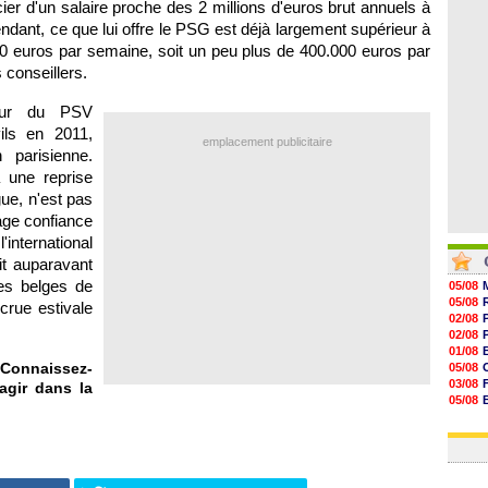
cier d'un salaire proche des 2 millions d'euros brut annuels à
07/08
07/08
endant, ce que lui offre le PSG est déjà largement supérieur à
07/08
00 euros par semaine, soit un peu plus de 400.000 euros par
07/08
 conseillers.
ueur du PSV
ils en 2011,
emplacement publicitaire
 parisienne.
 une reprise
ue, n'est pas
age confiance
international
it auparavant
les belges de
05/08
05/08
ecrue estivale
02/08
02/08
01/08
 Connaissez-
05/08
03/08
agir dans la
05/08
03/08
03/08