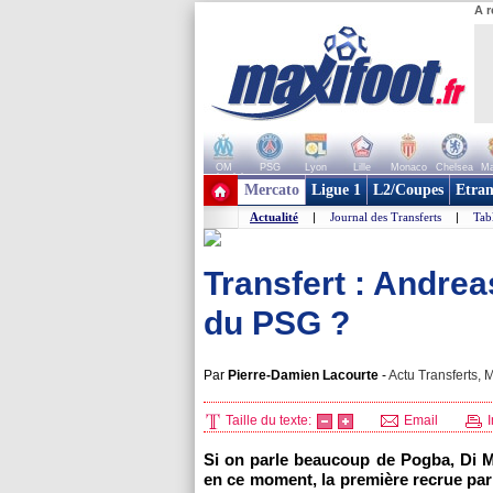
A r
OM
PSG
Lyon
Lille
Monaco
Chelsea
Ma
+ de clubs
Mercato
Ligue 1
L2/Coupes
Etran
Actualité
|
Journal des Transferts
|
Tab
Transfert : Andrea
du PSG ?
Par
Pierre-Damien Lacourte
-
Actu Transferts, M
Taille du texte:
Email
I
Si on parle beaucoup de Pogba, Di M
en ce moment, la première recrue pari