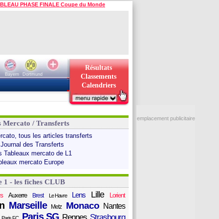
BLEAU PHASE FINALE Coupe du Monde
Résultats
Bayern
Dortmund
Classements
Calendriers
emplacement publicitaire
s Mercato / Transferts
cato, tous les articles transferts
 Journal des Transferts
s Tableaux mercato de L1
bleaux mercato Europe
e 1 - les fiches CLUB
Lille
Lens
s
Auxerre
Lorient
Brest
Le Havre
n
Marseille
Monaco
Nantes
Metz
Paris SG
Rennes
Strasbourg
Paris FC