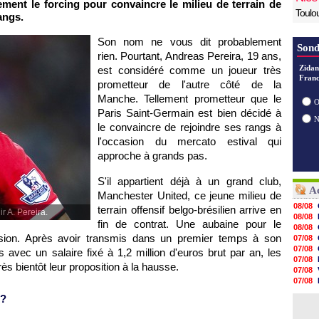
ement le forcing pour convaincre le milieu de terrain de
Toulo
angs.
Son nom ne vous dit probablement
Sond
rien. Pourtant, Andreas Pereira, 19 ans,
Zidan
est considéré comme un joueur très
Franc
prometteur de l'autre côté de la
Manche. Tellement prometteur que le
O
Paris Saint-Germain est bien décidé à
le convaincre de rejoindre ses rangs à
l'occasion du mercato estival qui
approche à grands pas.
S'il appartient déjà à un grand club,
Ac
Manchester United, ce jeune milieu de
08/08
terrain offensif belgo-brésilien arrive en
r A. Pereira.
08/08
fin de contrat. Une aubaine pour le
08/08
asion. Après avoir transmis dans un premier temps à son
07/08
07/08
 avec un salaire fixé à 1,2 million d'euros brut par an, les
07/08
ès bientôt leur proposition à la hausse.
07/08
07/08
07/08
 ?
07/08
07/08