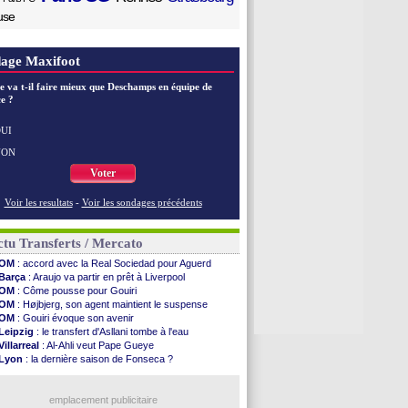
use
age Maxifoot
e va t-il faire mieux que Deschamps en équipe de
e ?
UI
NON
Voter
Voir les resultats
-
Voir les sondages précédents
tu Transferts / Mercato
OM
: accord avec la Real Sociedad pour Aguerd
Barça
: Araujo va partir en prêt à Liverpool
OM
: Côme pousse pour Gouiri
OM
: Højbjerg, son agent maintient le suspense
OM
: Gouiri évoque son avenir
Leipzig
: le transfert d'Asllani tombe à l'eau
Villarreal
: Al-Ahli veut Pape Gueye
Lyon
: la dernière saison de Fonseca ?
OM
: un nouveau prétendant pour Højbjerg
Brest
: un gardien norvégien en approche ?
Nice
: Kevin Carlos va partir en Italie
emplacement publicitaire