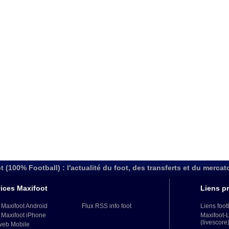
t (100% Football) : l'actualité du foot, des transferts et du mercat
ices Maxifoot
Liens pr
 Maxifoot Android
Flux RSS info foot
Liens foot
 Maxifoot iPhone
Maxifoot-
(livescore
web Mobile