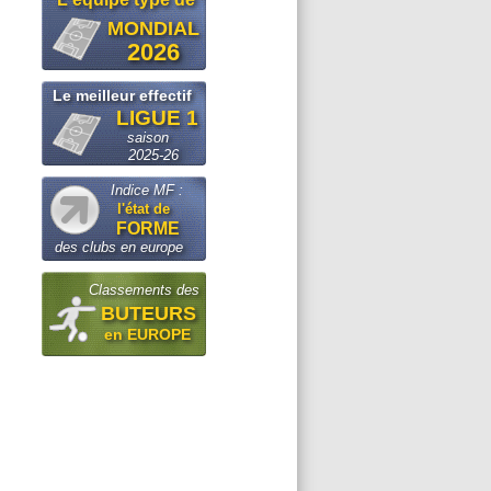
MONDIAL
2026
Le meilleur effectif
LIGUE 1
saison
2025-26
Indice MF :
l'état de
FORME
des clubs en europe
Classements des
BUTEURS
en EUROPE