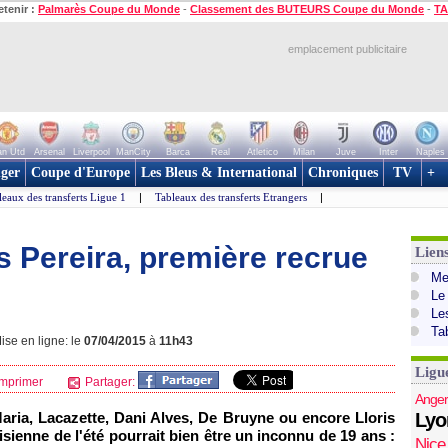
etenir :
Palmarès Coupe du Monde
-
Classement des BUTEURS Coupe du Monde
-
TA
emplacement publicitaire
n Utd
Arsenal
Liverpool
ManCity
Barca
Real
Atletico
Milan
Juve
Inter
Naples
ger
Coupe d'Europe
Les Bleus & International
Chroniques
TV
+
leaux des transferts Ligue 1
|
Tableaux des transferts Etrangers
|
s Pereira, première recrue
Lien
Mer
Le
Le
Ta
ise en ligne: le
07/04/2015
à
11h43
Ligu
mprimer
Partager:
Anger
aria, Lacazette, Dani Alves, De Bruyne ou encore Lloris
Lyo
sienne de l'été pourrait bien être un inconnu de 19 ans :
Nice