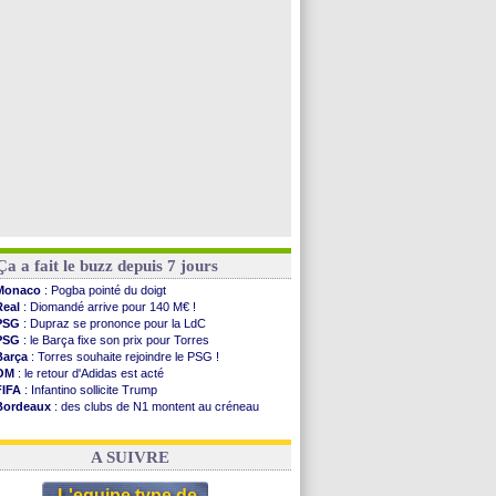
Leganés
: c'est signé pour Luca Zidane (off.)
Atletico
: Ruggeri en route pour Aston Villa
Lyon
: Mangala prêté à Getafe (officiel)
PSG
: Nsoki va signer en Croatie
Voir toutes les brèves
Ça a fait le buzz depuis 7 jours
Monaco
: Pogba pointé du doigt
Real
: Diomandé arrive pour 140 M€ !
PSG
: Dupraz se prononce pour la LdC
PSG
: le Barça fixe son prix pour Torres
Barça
: Torres souhaite rejoindre le PSG !
OM
: le retour d'Adidas est acté
FIFA
: Infantino sollicite Trump
Bordeaux
: des clubs de N1 montent au créneau
Argentine
: quand Medina recadre... sa mère
Real
: le démenti de Leipzig pour Diomandé
A SUIVRE
L'equipe type de