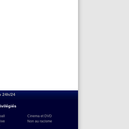
o 24h/24
ivilégiés
ball
Cinema et DVD
Live
Non au racisme
)