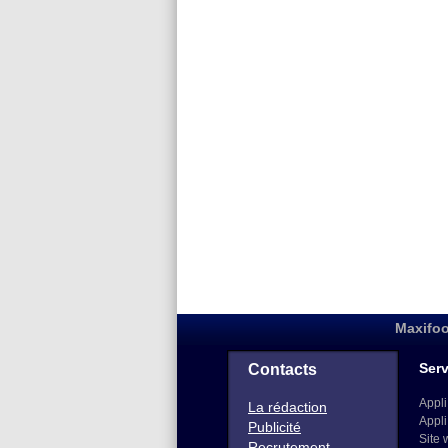
Maxifoo
Serv
Contacts
Appli
La rédaction
Appli
Publicité
Site 
Recrutement