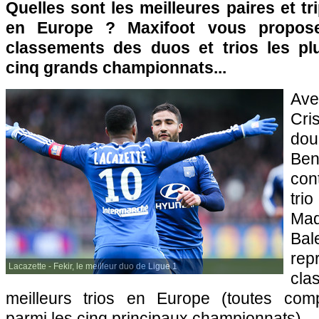
Quelles sont les meilleures paires et tr
en Europe ? Maxifoot vous propose
classements des duos et trios les pl
cinq grands championnats...
Ave
Cri
do
Be
con
tri
Mad
Bal
re
Lacazette - Fekir, le meilleur duo de Ligue 1
cl
meilleurs trios en Europe (toutes comp
parmi les cinq principaux championnats).