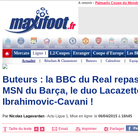
A retenir :
Palmarès Coupe du Mond
OM
PSG
Lyon
Lille
Monaco
Chelsea
Man Utd
Arsenal
Liverpool
ManCity
Ba
+ de clubs
Mercato
Ligue 1
L2/Coupes
Etranger
Coupe d'Europe
Les B
Actualité
|
Résultats & Classement
|
Buteurs
|
Calendrier
|
Equip
Buteurs : la BBC du Real repas
MSN du Barça, le duo Lacazett
Ibrahimovic-Cavani !
Par
Nicolas Lagavardan
-
Actu Ligue 1, Mise en ligne: le
06/04/2015
à
16h45
Taille du texte:
Email
Imprimer
Partager: