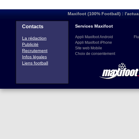
Maxifoot (100% Football) : l'actua
Services Maxifoot
Contacts
Appli Maxifoot Android
Flu
La rédaction
Appli Maxifoot iPhone
Publicité
Site web Mobile
Recrutement
Choix de consentement
Infos légales
Liens football