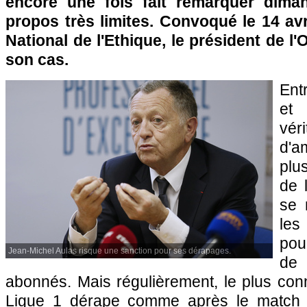
encore une fois fait remarquer dima
propos très limites. Convoqué le 14 avr
National de l'Ethique, le président de l
son cas.
Ent
et 
vé
d'
plu
de 
se 
le
pour
Jean-Michel Aulas risque une sanction pour ses dérapages.
de
abonnés. Mais régulièrement, le plus con
Ligue 1 dérape comme après le match 