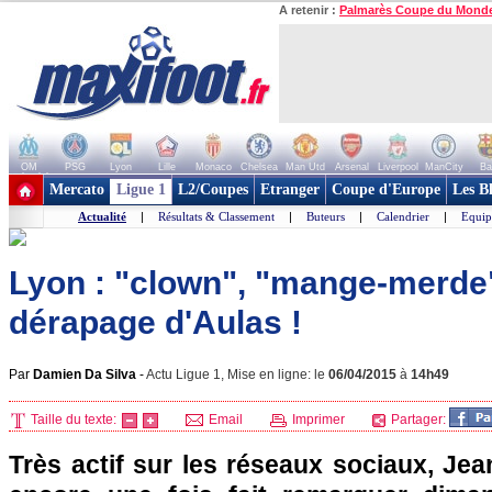
A retenir :
Palmarès Coupe du Mond
OM
PSG
Lyon
Lille
Monaco
Chelsea
Man Utd
Arsenal
Liverpool
ManCity
Ba
+ de clubs
Mercato
Ligue 1
L2/Coupes
Etranger
Coupe d'Europe
Les B
Actualité
|
Résultats & Classement
|
Buteurs
|
Calendrier
|
Equip
Lyon : "clown", "mange-merde"
dérapage d'Aulas !
Par
Damien Da Silva
-
Actu Ligue 1, Mise en ligne: le
06/04/2015
à
14h49
Taille du texte:
Email
Imprimer
Partager:
Très actif sur les réseaux sociaux, Jea