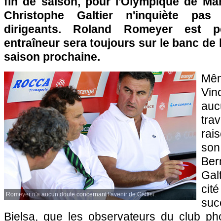
fin de saison, pour l'Olympique de Mars
Christophe Galtier n'inquiète pa
dirigeants. Roland Romeyer est 
entraîneur sera toujours sur le banc de 
saison prochaine.
Mêm
Vi
au
tra
rai
son
Be
Gal
cit
Romeyer n'a aucun doute concernant l'avenir de Galtier.
suc
Bielsa, que les observateurs du club p