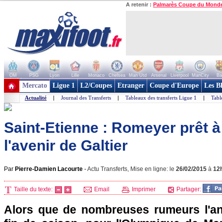
A retenir :
Palmarès Coupe du Mond
OM
PSG
Lyon
Lille
Monaco
Chelsea
Man Utd
Arsenal
Liverpool
ManCity
Ba
+ de clubs
Mercato
Ligue 1
L2/Coupes
Etranger
Coupe d'Europe
Les B
Actualité
|
Journal des Transferts
|
Tableaux des transferts Ligue 1
|
Tabl
Saint-Etienne : Romeyer prêt à
l'avenir de Galtier
Par
Pierre-Damien Lacourte
-
Actu Transferts, Mise en ligne: le
26/02/2015
à
12
Taille du texte:
Email
Imprimer
Partager:
Alors que de nombreuses rumeurs l'an