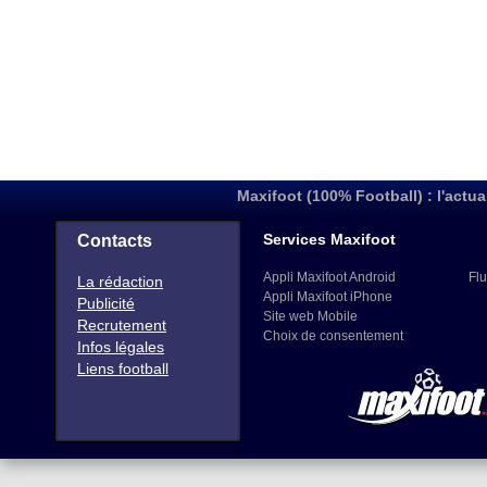
Maxifoot (100% Football) : l'actua
Services Maxifoot
Contacts
Appli Maxifoot Android
Flu
La rédaction
Appli Maxifoot iPhone
Publicité
Site web Mobile
Recrutement
Choix de consentement
Infos légales
Liens football