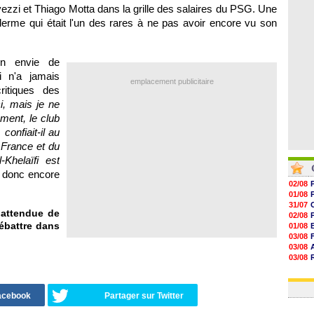
06/08
ezzi et Thiago Motta dans la grille des salaires du PSG. Une
06/08
erme qui était l'un des rares à ne pas avoir encore vu son
06/08
06/08
on envie de
i n'a jamais
emplacement publicitaire
ritiques des
ci, mais je ne
ment, le club
onfiait-il au
 France et du
Khelaïfi est
t donc encore
02/08
01/08
31/07
 attendue de
02/08
débattre dans
01/08
03/08
03/08
03/08
03/08
31/07
Facebook
Partager sur Twitter