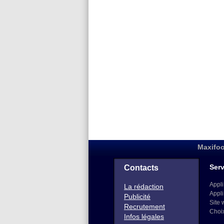
Maxifoo
Serv
Contacts
Appli
La rédaction
Appli
Publicité
Site 
Recrutement
Choi
Infos légales