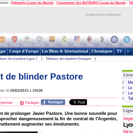
etenir :
Palmarès Coupe du Monde
-
Classement des BUTEURS Coupe du Monde
-
TA
emplacement publicitaire
n Utd
Arsenal
Liverpool
ManCity
Barca
Real
Atletico
Milan
Juve
Inter
Naples
ger
Coupe d'Europe
Les Bleus & International
Chroniques
TV
+
leaux des transferts Ligue 1
|
Tableaux des transferts Etrangers
|
t de blinder Pastore
Lien
Mer
Le
gne: le
26/02/2015
à
10h36
Le
Ta
mprimer
Partager:
Ligu
int de prolonger Javier Pastore. Une bonne nouvelle pour
rapprocher dangereusement la fin de contrat de l'Argentin,
Anger
a nettement augmenter ses émoluments.
Lyo
Nice