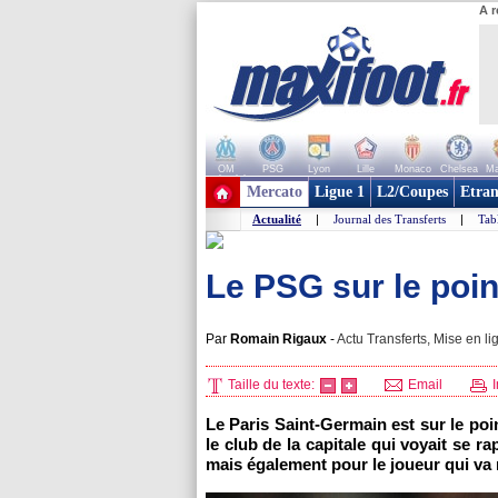
A r
OM
PSG
Lyon
Lille
Monaco
Chelsea
Ma
+ de clubs
Mercato
Ligue 1
L2/Coupes
Etran
Actualité
|
Journal des Transferts
|
Tab
Le PSG sur le poin
Par
Romain Rigaux
-
Actu Transferts, Mise en li
Taille du texte:
Email
I
Le Paris Saint-Germain est sur le po
le club de la capitale qui voyait se 
mais également pour le joueur qui v