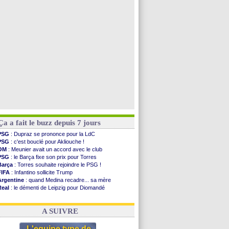
PSG
: contrat signé pour Akliouche
Chelsea
: Palace a fait son offre pour Disasi
PSG
: l'étonnante rumeur Gusto
Bologne
: Dallinga est sur le marché
Voir toutes les brèves
Ça a fait le buzz depuis 7 jours
PSG
: Dupraz se prononce pour la LdC
PSG
: c'est bouclé pour Akliouche !
OM
: Meunier avait un accord avec le club
PSG
: le Barça fixe son prix pour Torres
Barça
: Torres souhaite rejoindre le PSG !
FIFA
: Infantino sollicite Trump
Argentine
: quand Medina recadre... sa mère
Real
: le démenti de Leipzig pour Diomandé
OM
: Paixão attire un 2e club anglais
FIFA
: le conseiller d'Infantino démissionne !
A SUIVRE
L'equipe type de