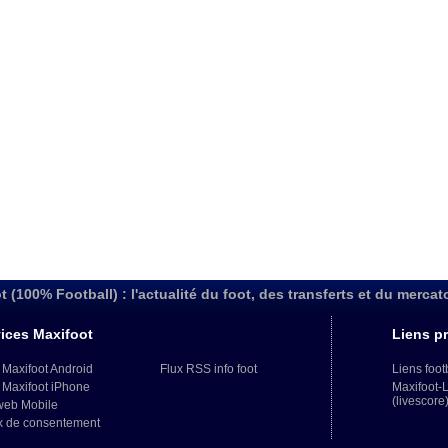
t (100% Football) : l'actualité du foot, des transferts et du mercat
ices Maxifoot
Liens pr
 Maxifoot Android
Flux RSS info foot
Liens foot
 Maxifoot iPhone
Maxifoot-
(livescore
web Mobile
x de consentement