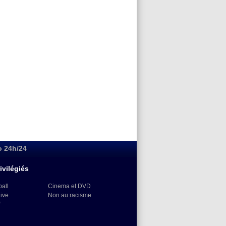
o 24h/24
ivilégiés
ball
Cinema et DVD
Live
Non au racisme
)