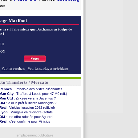
use
age Maxifoot
e va t-il faire mieux que Deschamps en équipe de
e ?
UI
NON
Voter
Voir les resultats
-
Voir les sondages précédents
tu Transferts / Mercato
Rennes
: Embolo a des pistes alléchantes
Man City
: Trafford à Leeds pour 47 M€ (off.)
Man Utd
: Zirkzee vers la Juventus ?
OM
: le club prêt à libérer Kondogbia ?
Real
: Vinicius jusqu'en 2032 (officiel)
Lyon
: Mangala va rejoindre Getafe
OM
: une offre refusée pour Aguerd
Real
: c'est confirmé pour Vinicius
Troyes
: Junior Diaz jusqu'en 2030 (officiel)
PSG
: Akliouche a signé (officiel)
OM
: une offre pour Bulka
emplacement publicitaire