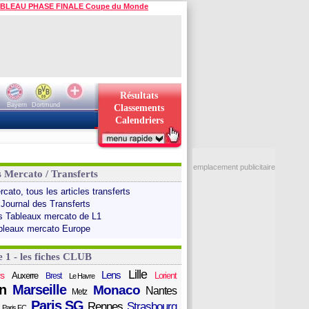
BLEAU PHASE FINALE Coupe du Monde
Résultats
Bayern
Dortmund
Classements
Calendriers
emplacement publicitaire
s Mercato / Transferts
cato, tous les articles transferts
 Journal des Transferts
s Tableaux mercato de L1
bleaux mercato Europe
e 1 - les fiches CLUB
Lille
Lens
s
Auxerre
Lorient
Brest
Le Havre
n
Marseille
Monaco
Nantes
Metz
Paris SG
Rennes
Strasbourg
Paris FC