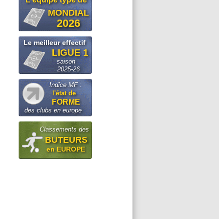
MONDIAL
2026
Le meilleur effectif
LIGUE 1
saison
2025-26
Indice MF :
l'état de
FORME
des clubs en europe
Classements des
BUTEURS
en EUROPE