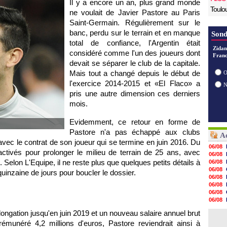
Il y a encore un an, plus grand monde
Toulo
ne voulait de Javier Pastore au Paris
Saint-Germain. Régulièrement sur le
banc, perdu sur le terrain et en manque
Sond
total de confiance, l'Argentin était
Zidan
considéré comme l'un des joueurs dont
Franc
devait se séparer le club de la capitale.
Mais tout a changé depuis le début de
O
l'exercice 2014-2015 et «El Flaco» a
pris une autre dimension ces derniers
mois.
Evidemment, ce retour en forme de
Pastore n'a pas échappé aux clubs
Ac
avec le contrat de son joueur qui se termine en juin 2016. Du
06/08
activés pour prolonger le milieu de terrain de 25 ans, avec
06/08
 Selon L'Equipe, il ne reste plus que quelques petits détails à
06/08
06/08
quinzaine de jours pour boucler le dossier.
06/08
06/08
06/08
06/08
06/08
longation jusqu'en juin 2019 et un nouveau salaire annuel brut
06/08
rémunéré 4,2 millions d'euros, Pastore reviendrait ainsi à
06/08