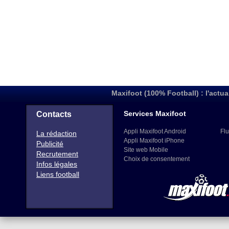
Maxifoot (100% Football) : l'actua
Services Maxifoot
Contacts
Appli Maxifoot Android
Flu
La rédaction
Appli Maxifoot iPhone
Publicité
Site web Mobile
Recrutement
Choix de consentement
Infos légales
Liens football