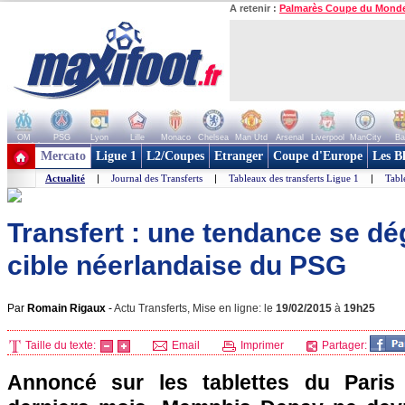
A retenir :
Palmarès Coupe du Mond
OM
PSG
Lyon
Lille
Monaco
Chelsea
Man Utd
Arsenal
Liverpool
ManCity
Ba
+ de clubs
Mercato
Ligue 1
L2/Coupes
Etranger
Coupe d'Europe
Les B
Actualité
|
Journal des Transferts
|
Tableaux des transferts Ligue 1
|
Tabl
Transfert : une tendance se d
cible néerlandaise du PSG
Par
Romain Rigaux
-
Actu Transferts, Mise en ligne: le
19/02/2015
à
19h25
Taille du texte:
Email
Imprimer
Partager:
Annoncé sur les tablettes du Paris