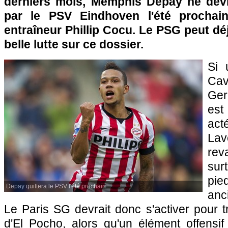
derniers mois, Memphis Depay ne devr
par le PSV Eindhoven l'été prochai
entraîneur Phillip Cocu. Le PSG peut dé
belle lutte sur ce dossier.
Si 
Cav
Ger
est
act
La
rev
sur
pie
Depay quittera le PSV l'été prochain
anc
Le Paris SG devrait donc s'activer pour 
d'El Pocho, alors qu'un élément offensif