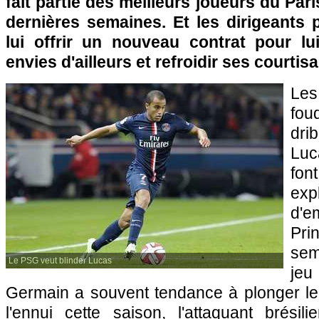
fait partie des meilleurs joueurs du Par
dernières semaines. Et les dirigeants 
lui offrir un nouveau contrat pour lui
envies d'ailleurs et refroidir ses courtis
Le
fo
dri
Luc
fon
ex
d'e
Pri
sem
Le PSG veut blinder Lucas
je
Germain a souvent tendance à plonger le 
l'ennui cette saison, l'attaquant brésili