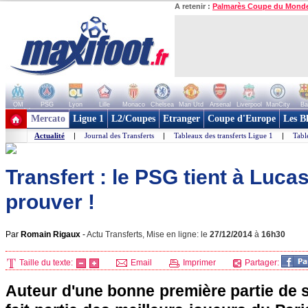
A retenir :
Palmarès Coupe du Mond
OM
PSG
Lyon
Lille
Monaco
Chelsea
Man Utd
Arsenal
Liverpool
ManCity
Ba
+ de clubs
Mercato
Ligue 1
L2/Coupes
Etranger
Coupe d'Europe
Les B
Actualité
|
Journal des Transferts
|
Tableaux des transferts Ligue 1
|
Tabl
Transfert : le PSG tient à Luca
prouver !
Par
Romain Rigaux
-
Actu Transferts, Mise en ligne: le
27/12/2014
à
16h30
Taille du texte:
Email
Imprimer
Partager:
Auteur d'une bonne première partie de 