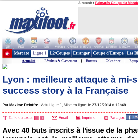
A retenir :
Palmarès Coupe du Mond
OM
PSG
Lyon
Lille
Monaco
Chelsea
Man Utd
Arsenal
Liverpool
ManCity
Ba
+ de clubs
Mercato
Ligue 1
L2/Coupes
Etranger
Coupe d'Europe
Les B
Actualité
|
Résultats & Classement
|
Buteurs
|
Calendrier
|
Equip
Lyon : meilleure attaque à mi-
success story à la Française
Par
Maxime Deloffre
-
Actu Ligue 1, Mise en ligne: le
27/12/2014
à
12h48
Taille du texte:
Email
Imprimer
Partager:
Avec 40 buts inscrits à l'issue de la pha