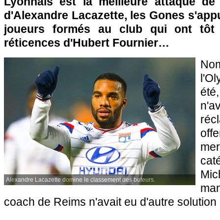
Lyonnais est la meilleure attaque de
d'Alexandre Lacazette, les Gones s'app
joueurs formés au club qui ont tôt f
réticences d'Hubert Fournier…
No
l'O
été
n'a
ré
of
mer
cat
Mi
Alexandre Lacazette domine le classement des buteurs.
man
coach de Reims n'avait eu d'autre solution