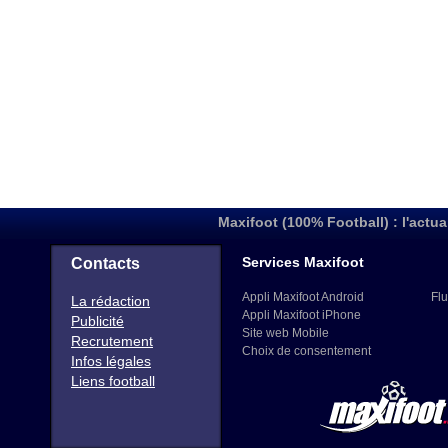
Maxifoot (100% Football) : l'actua
Services Maxifoot
Contacts
Appli Maxifoot Android
Flu
La rédaction
Appli Maxifoot iPhone
Publicité
Site web Mobile
Recrutement
Choix de consentement
Infos légales
Liens football