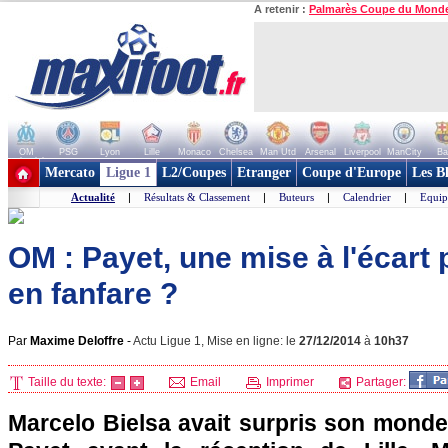
A retenir :
Palmarès Coupe du Mond
OM
PSG
Lyon
Lille
Monaco
Chelsea
Man Utd
Arsenal
Liverpool
ManCity
Ba
+ de clubs
Mercato
Ligue 1
L2/Coupes
Etranger
Coupe d'Europe
Les B
Actualité
|
Résultats & Classement
|
Buteurs
|
Calendrier
|
Equip
OM : Payet, une mise à l'écart 
en fanfare ?
Par
Maxime Deloffre
-
Actu Ligue 1, Mise en ligne: le
27/12/2014
à
10h37
Taille du texte:
Email
Imprimer
Partager:
Marcelo Bielsa avait surpris son monde,