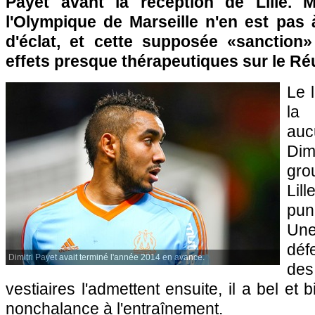
Payet avant la réception de Lille. M
l'Olympique de Marseille n'en est pas
d'éclat, et cette supposée «sanction»
effets presque thérapeutiques sur le Ré
Le 
la 
auc
Dim
gro
Lil
pun
Une
déf
Dimitri Payet avait terminé l'année 2014 en avance.
de
vestiaires l'admettent ensuite, il a bel et
nonchalance à l'entraînement.