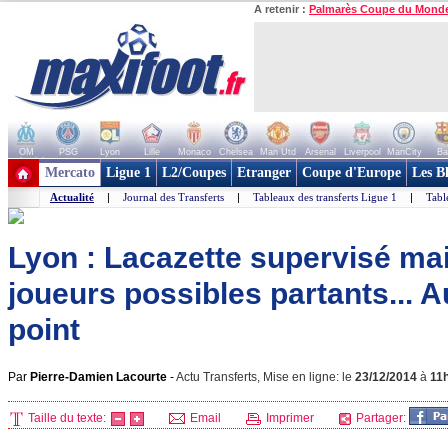
A retenir :
Palmarès Coupe du Mond
OM
PSG
Lyon
Lille
Monaco
Chelsea
Man Utd
Arsenal
Liverpool
ManCity
Ba
+ de clubs
Mercato
Ligue 1
L2/Coupes
Etranger
Coupe d'Europe
Les B
Actualité
|
Journal des Transferts
|
Tableaux des transferts Ligue 1
|
Tabl
Lyon : Lacazette supervisé ma
joueurs possibles partants... Au
point
Par
Pierre-Damien Lacourte
-
Actu Transferts, Mise en ligne: le
23/12/2014
à
11
Taille du texte:
Email
Imprimer
Partager: