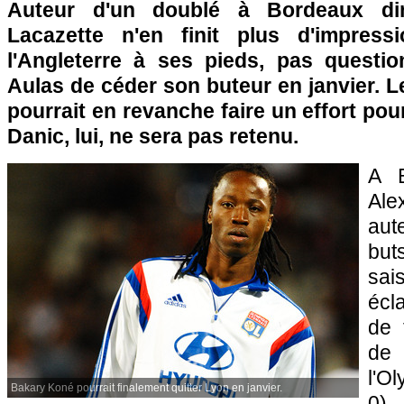
Auteur d'un doublé à Bordeaux di
Lacazette n'en finit plus d'impressi
l'Angleterre à ses pieds, pas questi
Aulas de céder son buteur en janvier. L
pourrait en revanche faire un effort po
Danic, lui, ne sera pas retenu.
A B
Ale
aut
but
sa
écl
de 
de 
l'O
Bakary Koné pourrait finalement quitter Lyon en janvier.
0)