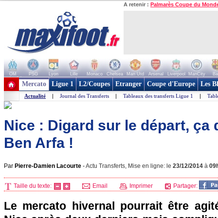
A retenir :
Palmarès Coupe du Mond
OM
PSG
Lyon
Lille
Monaco
Chelsea
Man Utd
Arsenal
Liverpool
ManCity
Ba
+ de clubs
Mercato
Ligue 1
L2/Coupes
Etranger
Coupe d'Europe
Les B
Actualité
|
Journal des Transferts
|
Tableaux des transferts Ligue 1
|
Tabl
Nice : Digard sur le départ, ça
Ben Arfa !
Par
Pierre-Damien Lacourte
-
Actu Transferts, Mise en ligne: le
23/12/2014
à
09
Taille du texte:
Email
Imprimer
Partager:
Le mercato hivernal pourrait être agi