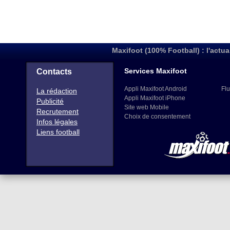
Maxifoot (100% Football) : l'actua
Services Maxifoot
Contacts
Appli Maxifoot Android
Flu
La rédaction
Appli Maxifoot iPhone
Publicité
Site web Mobile
Recrutement
Choix de consentement
Infos légales
Liens football