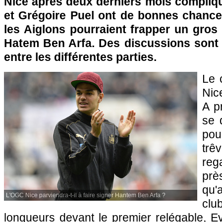
Nice après deux derniers mois compliqu
et Grégoire Puel ont de bonnes chances
les Aiglons pourraient frapper un gros
Hatem Ben Arfa. Des discussions sont
entre les différentes parties.
Le 
Nic
A p
se 
pou
tr
reg
prè
qu'
L'OGC Nice parviendra-t-il à faire signer Hantem Ben Arfa ?
clu
longueurs devant le premier relégable, E