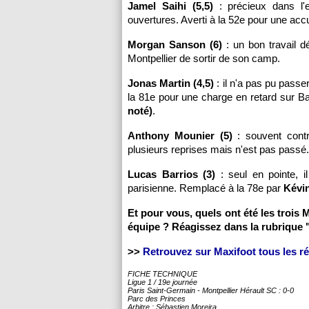
Jamel Saihi (5,5)
: précieux dans l'e
ouvertures. Averti à la 52e pour une acc
Morgan Sanson (6)
: un bon travail d
Montpellier de sortir de son camp.
Jonas Martin (4,5)
: il n'a pas pu pass
la 81e pour une charge en retard sur 
noté)
.
Anthony Mounier (5)
: souvent contr
plusieurs reprises mais n'est pas passé. 
Lucas Barrios (3)
: seul en pointe, i
parisienne. Remplacé à la 78e par
Kévin
Et pour vous, quels ont été les troi
équipe ? Réagissez dans la rubrique 
>>
Retrouvez sur Maxifoot tous les rés
FICHE TECHNIQUE
Ligue 1 / 19e journée
Paris Saint-Germain - Montpellier Hérault SC : 0-0
Parc des Princes
Arbitre : Sébastien Moreira