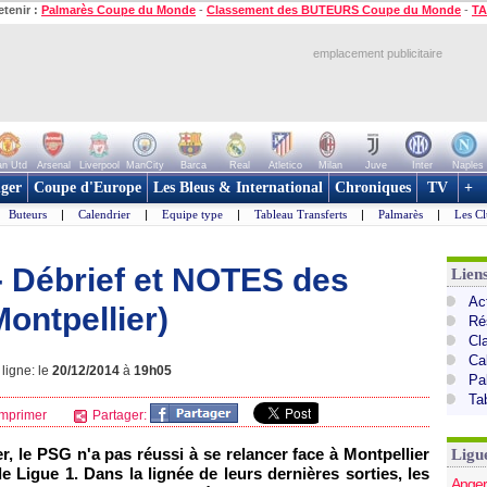
etenir :
Palmarès Coupe du Monde
-
Classement des BUTEURS Coupe du Monde
-
TA
emplacement publicitaire
n Utd
Arsenal
Liverpool
ManCity
Barca
Real
Atletico
Milan
Juve
Inter
Naples
ger
Coupe d'Europe
Les Bleus & International
Chroniques
TV
+
Buteurs
|
Calendrier
|
Equipe type
|
Tableau Transferts
|
Palmarès
|
Les Cl
- Débrief et NOTES des
Lien
Act
ontpellier)
Ré
Cl
Ca
ligne: le
20/12/2014
à
19h05
Pa
Ta
mprimer
Partager:
, le PSG n'a pas réussi à se relancer face à Montpellier
Ligu
de Ligue 1. Dans la lignée de leurs dernières sorties, les
Anger