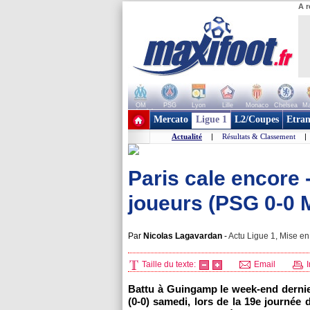
A r
OM
PSG
Lyon
Lille
Monaco
Chelsea
Ma
+ de clubs
Mercato
Ligue 1
L2/Coupes
Etran
Actualité
|
Résultats & Classement
|
Paris cale encore 
joueurs (PSG 0-0 M
Par
Nicolas Lagavardan
-
Actu Ligue 1, Mise en 
Taille du texte:
Email
I
Battu à Guingamp le week-end dernier
(0-0) samedi, lors de la 19e journée 