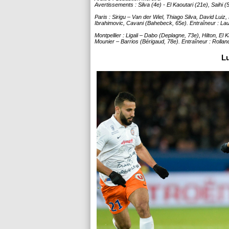
Avertissements : Silva (4e) - El Kaoutari (21e), Saihi (5
Paris : Sirigu – Van der Wiel, Thiago Silva, David Luiz
Ibrahimovic, Cavani (Bahebeck, 65e). Entraîneur : Lau
Montpellier : Ligali – Dabo (Deplagne, 73e), Hilton, El
Mounier – Barrios (Bérigaud, 78e). Entraîneur : Rollan
Lu