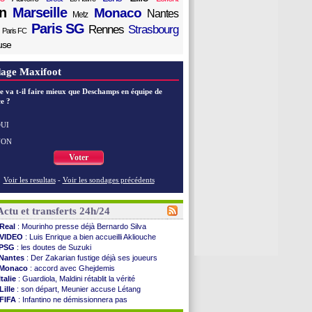
n
Marseille
Monaco
Nantes
Metz
Paris SG
Rennes
Strasbourg
Paris FC
use
age Maxifoot
e va t-il faire mieux que Deschamps en équipe de
e ?
UI
NON
Voter
Voir les resultats
-
Voir les sondages précédents
Actu et transferts 24h/24
Real
: Mourinho presse déjà Bernardo Silva
VIDEO
: Luis Enrique a bien accueilli Akliouche
PSG
: les doutes de Suzuki
Nantes
: Der Zakarian fustige déjà ses joueurs
Monaco
: accord avec Ghejdemis
Italie
: Guardiola, Maldini rétablit la vérité
Lille
: son départ, Meunier accuse Létang
FIFA
: Infantino ne démissionnera pas
Barça
: Flick esquive pour Ferran Torres