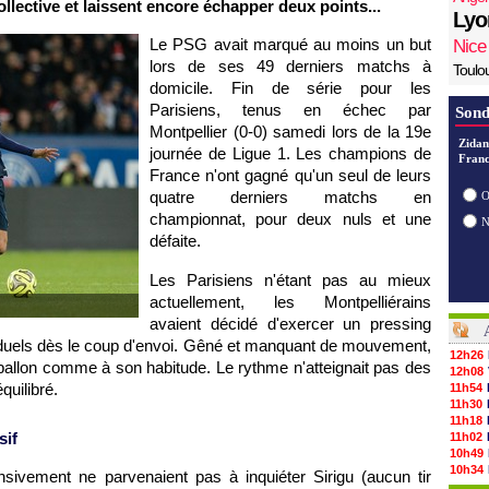
lective et laissent encore échapper deux points...
Lyo
Le PSG avait marqué au moins un but
Nice
lors de ses 49 derniers matchs à
Toulo
domicile. Fin de série pour les
Parisiens, tenus en échec par
Sond
Montpellier (0-0) samedi lors de la 19e
Zidan
journée de Ligue 1. Les champions de
Franc
France n'ont gagné qu'un seul de leurs
quatre derniers matchs en
O
championnat, pour deux nuls et une
défaite.
Les Parisiens n'étant pas au mieux
actuellement, les Montpelliérains
avaient décidé d'exercer un pressing
es duels dès le coup d'envoi. Gêné et manquant de mouvement,
12h26
 ballon comme à son habitude. Le rythme n'atteignait pas des
12h08
quilibré.
11h54
11h30
11h18
sif
11h02
10h49
10h34
nsivement ne parvenaient pas à inquiéter Sirigu (aucun tir
10h16