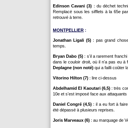
Edinson Cavani (3)
: du déchet techn
Remplacé sous les sifflets à la 65e pa
retrouvé à terre.
MONTPELLIER
:
Jonathan Ligali (5)
: pas grand chose 
temps.
Bryan Dabo (5)
: s'il a rarement franch
dans le couloir droit, où il n'a pas eu
Deplagne (non noté)
qui a failli coûter 
Vitorino Hilton (7)
: lire ci-dessus
Abdelhamid El Kaoutari (6,5)
: très co
10e et s'est imposé face aux attaquants p
Daniel Congré (4,5)
: il a eu fort à fai
été dépassé à plusieurs reprises.
Joris Marveaux (6)
: au marquage de Verr