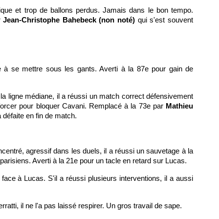
ique et trop de ballons perdus. Jamais dans le bon tempo.
r
Jean-Christophe Bahebeck (non noté)
qui s'est souvent
à se mettre sous les gants. Averti à la 87e pour gain de
i la ligne médiane, il a réussi un match correct défensivement
 à forcer pour bloquer Cavani. Remplacé à la 73e par
Mathieu
la défaite en fin de match.
ncentré, agressif dans les duels, il a réussi un sauvetage à la
arisiens. Averti à la 21e pour un tacle en retard sur Lucas.
re face à Lucas. S'il a réussi plusieurs interventions, il a aussi
atti, il ne l'a pas laissé respirer. Un gros travail de sape.