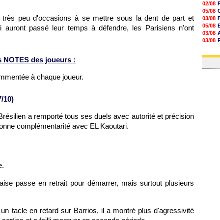
02/08
05/08
rès peu d'occasions à se mettre sous la dent de part et
03/08
05/08
ui auront passé leur temps à défendre, les Parisiens n'ont
03/08
03/08
06/08
03/08
s NOTES des joueurs :
ommentée à chaque joueur.
/10)
résilien a remporté tous ses duels avec autorité et précision
 bonne complémentarité avec EL Kaoutari.
e.
se passe en retrait pour démarrer, mais surtout plusieurs
 un tacle en retard sur Barrios, il a montré plus d'agressivité