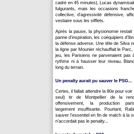
cadré en 45 minutes), Lucas dynamisait 
fulgurants, mais les occasions fran
collective, d'agressivité défensive, af
vestiaire sous les sifflets.
Après la pause, la physionomie restai
panne d'inspiration, les coéquipiers d'Ibr
la défense adverse. Une tête de Silva 
la ligne par Mounier réchauffait le Parc
jeu, les Parisiens ne parvenaient pas
rythme ni à hausser leur niveau. Blanc 
long du terrain.
Un penalty aurait pu sauver le PSG...
Certes, il fallait attendre la 80e pour voir
seul) tir de Montpellier de la ren
offensivement, la production paris
largement insuffisante. Pourtant, Rab
sauver l'essentiel en fin de match à la 
n'accordait pas le penalty...