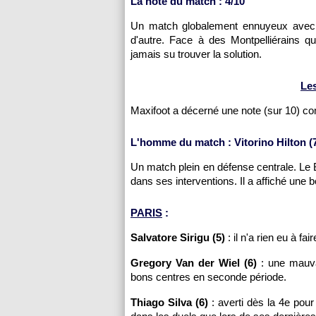
La note du match : 4/10
Un match globalement ennuyeux avec t
d'autre. Face à des Montpelliérains q
jamais su trouver la solution.
Le
Maxifoot a décerné une note (sur 10) c
L'homme du match : Vitorino Hilton (7
Un match plein en défense centrale. Le B
dans ses interventions. Il a affiché une
PARIS
:
Salvatore Sirigu (5)
: il n'a rien eu à fair
Gregory Van der Wiel (6)
: une mauvai
bons centres en seconde période.
Thiago Silva (6)
: averti dès la 4e pour