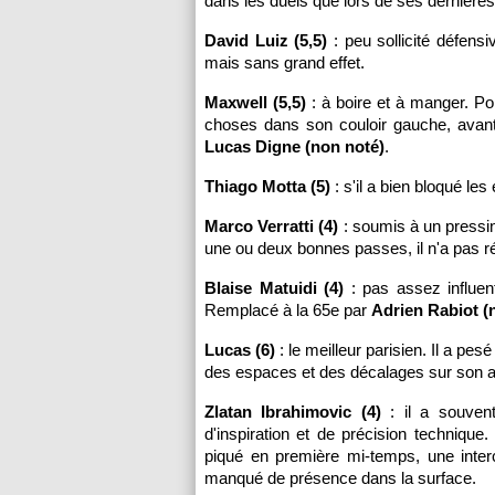
dans les duels que lors de ses dernières 
David Luiz (5,5)
: peu sollicité défensi
mais sans grand effet.
Maxwell (5,5)
: à boire et à manger. Po
choses dans son couloir gauche, avant 
Lucas Digne (non noté)
.
Thiago Motta (5)
: s'il a bien bloqué le
Marco Verratti (4)
: soumis à un pressi
une ou deux bonnes passes, il n'a pas ré
Blaise Matuidi (4)
: pas assez influent
Remplacé à la 65e par
Adrien Rabiot (
Lucas (6)
: le meilleur parisien. Il a pe
des espaces et des décalages sur son ai
Zlatan Ibrahimovic (4)
: il a souven
d'inspiration et de précision technique
piqué en première mi-temps, une interce
manqué de présence dans la surface.