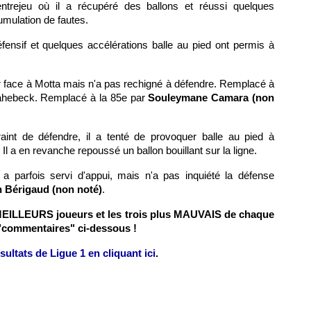
ntrejeu où il a récupéré des ballons et réussi quelques
umulation de fautes.
éfensif et quelques accélérations balle au pied ont permis à
er face à Motta mais n'a pas rechigné à défendre. Remplacé à
Bahebeck. Remplacé à la 85e par
Souleymane Camara (non
aint de défendre, il a tenté de provoquer balle au pied à
Il a en revanche repoussé un ballon bouillant sur la ligne.
l a parfois servi d'appui, mais n'a pas inquiété la défense
 Bérigaud (non noté)
.
s MEILLEURS joueurs et les trois plus MAUVAIS de chaque
"commentaires" ci-dessous !
ultats de Ligue 1 en cliquant ici
.