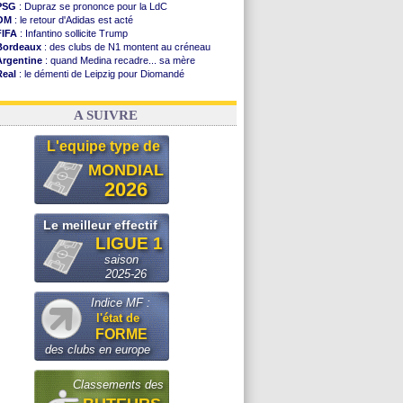
PSG
: Dupraz se prononce pour la LdC
OM
: le retour d'Adidas est acté
FIFA
: Infantino sollicite Trump
Bordeaux
: des clubs de N1 montent au créneau
Argentine
: quand Medina recadre... sa mère
Real
: le démenti de Leipzig pour Diomandé
OM
: le club prêt à libérer Kondogbia ?
OM
: Paixão attire un 2e club anglais
A SUIVRE
L'equipe type de
MONDIAL
2026
Le meilleur effectif
LIGUE 1
saison
2025-26
Indice MF :
l'état de
FORME
des clubs en europe
Classements des