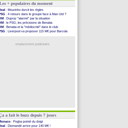
Les + populaires du moment
Liverpool
: Araujo, une option d'achat à 55 M€
Lens
: inquiétude pour Édouard
Real
: Mourinho durcit les règles
Man Utd
: Vitek vendu à Middlesbrough (off.)
PSG
: 4 retours dans le groupe face à Man Utd ?
PSV
: Sano recruté pour 14,5 M€ (officiel)
OM
: Dupraz "alarmé" par la situation
OM
: Coventry pense à Angel Gomes
OM
: le PSG, les précisions de Benatia
PSG
: Rafel Pol satisfait des progrès
OM
: Benatia et la "médiocrité" dans le club
Amical
: le Barça vainqueur puis battu
PSG
: Liverpool va proposer 115 M€ pour Barcola
Inter
: Calhanoglu prêt à prolonger
OM
: B. Genesio - "ce n'est pas idéal"
Nice
: Abdelmonem veut rester
OM
: Côme pousse pour Gouiri
L2
: le classement complet
emplacement publicitaire
L2
: les résultats de la soirée
Amical
: Le Havre renversé par Oviedo
Amical
: Nice battu aux tirs au but
Benfica
: Ivanovic proche de Lens
OM
: Dupraz "alarmé" par la situation
Voir les brèves précédentes
Ça a fait le buzz depuis 7 jours
Monaco
: Pogba pointé du doigt
Real
: Diomandé arrive pour 140 M€ !