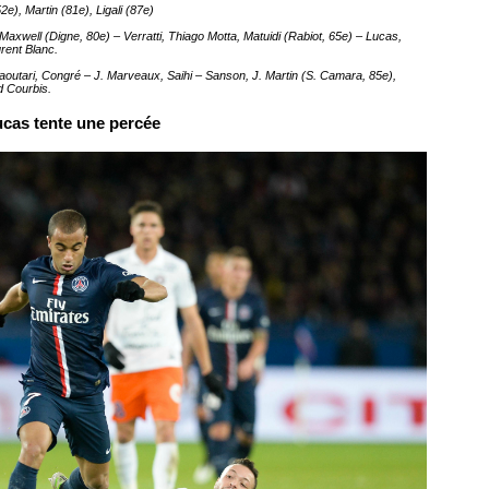
2e), Martin (81e), Ligali (87e)
, Maxwell (Digne, 80e) – Verratti, Thiago Motta, Matuidi (Rabiot, 65e) – Lucas,
rent Blanc.
 Kaoutari, Congré – J. Marveaux, Saihi – Sanson, J. Martin (S. Camara, 85e),
d Courbis.
cas tente une percée