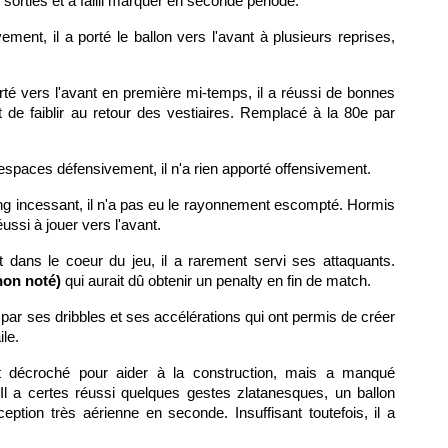
sorties et a failli marquer en seconde période.
vement, il a porté le ballon vers l'avant à plusieurs reprises,
rté vers l'avant en première mi-temps, il a réussi de bonnes
de faiblir au retour des vestiaires. Remplacé à la 80e par
s espaces défensivement, il n'a rien apporté offensivement.
ng incessant, il n'a pas eu le rayonnement escompté. Hormis
ussi à jouer vers l'avant.
 dans le coeur du jeu, il a rarement servi ses attaquants.
non noté)
qui aurait dû obtenir un penalty en fin de match.
sé par ses dribbles et ses accélérations qui ont permis de créer
le.
t décroché pour aider à la construction, mais a manqué
. Il a certes réussi quelques gestes zlatanesques, un ballon
ption très aérienne en seconde. Insuffisant toutefois, il a