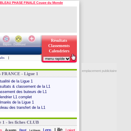
BLEAU PHASE FINALE Coupe du Monde
Résultats
Bayern
Dortmund
Classements
Calendriers
ubs
|
emplacement publicitaire
s FRANCE - Ligue 1
ualité de la Ligue 1
sultats & classement de la L1
assement des buteurs de L1
lendrier L1 complet
lmarès de la Ligue 1
bleau des transfert de la L1
e 1 - les fiches CLUB
Lille
Lens
s
Auxerre
Lorient
Brest
Le Havre