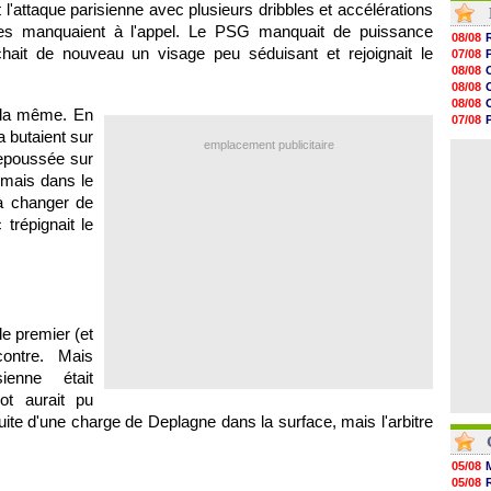
l'attaque parisienne avec plusieurs dribbles et accélérations
10h00
ches manquaient à l'appel. Le PSG manquait de puissance
09h48
08/08
09h25
fichait de nouveau un visage peu séduisant et rejoignait le
07/08
09h10
08/08
08h52
08/08
08/08
08/08
t la même. En
08/08
07/08
08/08
a butaient sur
07/08
emplacement publicitaire
08/08
08/08
repoussée sur
08/08
, mais dans le
08/08
08/08
 à changer de
08/08
trépignait le
08/08
08/08
 le premier (et
contre. Mais
ienne était
iot aurait pu
suite d'une charge de Deplagne dans la surface, mais l'arbitre
05/08
05/08