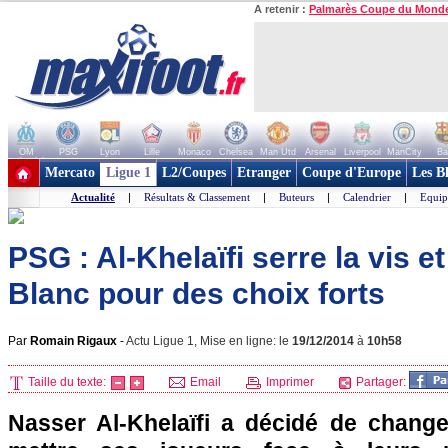
A retenir :
Palmarès Coupe du Mond
OM
PSG
Lyon
Lille
Monaco
Chelsea
Man Utd
Arsenal
Liverpool
ManCity
Ba
+ de clubs
Mercato
Ligue 1
L2/Coupes
Etranger
Coupe d'Europe
Les B
Actualité
|
Résultats & Classement
|
Buteurs
|
Calendrier
|
Equip
PSG : Al-Khelaïfi serre la vis et
Blanc pour des choix forts
Par
Romain Rigaux
-
Actu Ligue 1, Mise en ligne: le
19/12/2014
à
10h58
Taille du texte:
Email
Imprimer
Partager:
Nasser Al-Khelaïfi a décidé de change