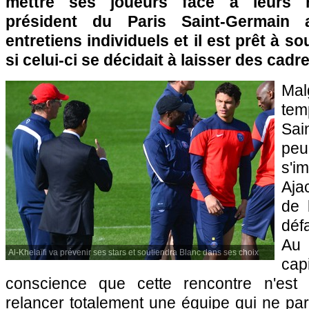
mettre ses joueurs face à leurs re
président du Paris Saint-Germain
entretiens individuels et il est prêt à s
si celui-ci se décidait à laisser des cadr
Mal
tem
Sai
peu
s'i
Aja
de 
déf
Au 
Al-Khelaïfi va prévenir ses stars et soutiendra Blanc dans ses choix
ca
conscience que cette rencontre n'est 
relancer totalement une équipe qui ne par