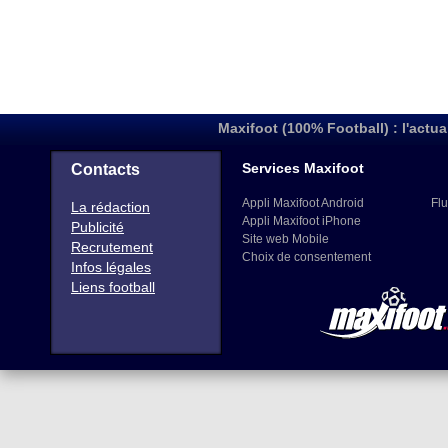
Maxifoot (100% Football) : l'actua
Services Maxifoot
Contacts
Appli Maxifoot Android
Flu
La rédaction
Appli Maxifoot iPhone
Publicité
Site web Mobile
Recrutement
Choix de consentement
Infos légales
Liens football