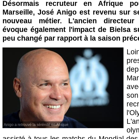
Désormais recruteur en Afrique po
Marseille, José Anigo est revenu sur 
nouveau métier. L'ancien directeur s
évoque également l'impact de Bielsa s
peu changé par rapport à la saison préc
Loin
pre
de
Mar
ave
so
rec
l'O
L'an
Anigo a retrouvé la sérénité en Afrique
oly
assisté à tous les matchs du Mondial des