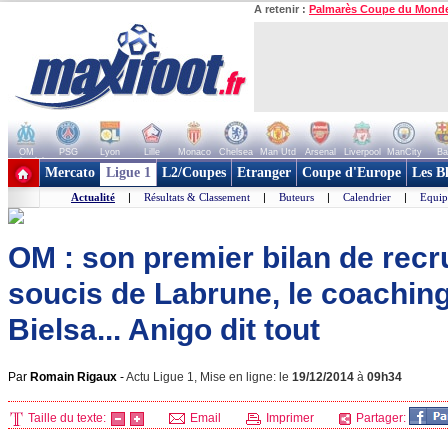
A retenir :
Palmarès Coupe du Mond
OM
PSG
Lyon
Lille
Monaco
Chelsea
Man Utd
Arsenal
Liverpool
ManCity
Ba
+ de clubs
Mercato
Ligue 1
L2/Coupes
Etranger
Coupe d'Europe
Les B
Actualité
|
Résultats & Classement
|
Buteurs
|
Calendrier
|
Equip
OM : son premier bilan de recru
soucis de Labrune, le coaching
Bielsa... Anigo dit tout
Par
Romain Rigaux
-
Actu Ligue 1, Mise en ligne: le
19/12/2014
à
09h34
Taille du texte:
Email
Imprimer
Partager: