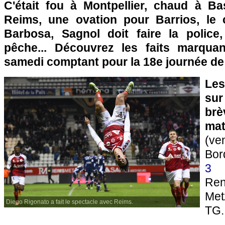
C'était fou à Montpellier, chaud à Bas
Reims, une ovation pour Barrios, le
Barbosa, Sagnol doit faire la police
pêche... Découvrez les faits marqu
samedi comptant pour la 18e journée de 
Les
sur
brè
mat
(ve
Bor
3
L
Re
Me
Diego Rigonato a fait le spectacle avec Reims.
TG.