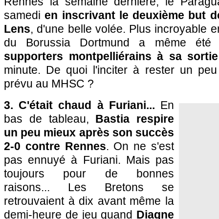
Rennes la semaine dernière, le Parag
samedi
en inscrivant le deuxième but d
Lens
, d'une belle volée. Plus incroyable e
du Borussia Dortmund a même ét
supporters montpelliérains à sa sortie
minute. De quoi l'inciter à rester un pe
prévu au MHSC ?
3. C'était chaud à Furiani...
En
bas de tableau,
Bastia respire
un peu mieux après son succès
2-0 contre Rennes
. On ne s'est
pas ennuyé à Furiani. Mais pas
toujours pour de bonnes
raisons... Les Bretons se
retrouvaient à dix avant même la
demi-heure de jeu quand
Diagne