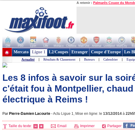
A retenir :
Palmarès Coupe du Mond
OM
PSG
Lyon
Lille
Monaco
Chelsea
Man Utd
Arsenal
Liverpool
ManCity
Ba
+ de clubs
Mercato
Ligue 1
L2/Coupes
Etranger
Coupe d'Europe
Les B
Actualité
|
Résultats & Classement
|
Buteurs
|
Calendrier
|
Equip
Les 8 infos à savoir sur la soir
c'était fou à Montpellier, chaud
électrique à Reims !
Par
Pierre-Damien Lacourte
-
Actu Ligue 1, Mise en ligne: le
13/12/2014
à
22h5
Taille du texte:
Email
Imprimer
Partager: