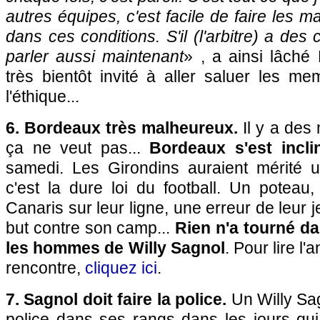
autres équipes, c'est facile de faire les 
dans ces conditions. S'il (l'arbitre) a des c.
parler aussi maintenant
» , a ainsi lâché
très bientôt invité à aller saluer les m
l'éthique...
6. Bordeaux très malheureux.
Il y a de
ça ne veut pas...
Bordeaux s'est incl
samedi. Les Girondins auraient mérité u
c'est la dure loi du football. Un poteau
Canaris sur leur ligne, une erreur de leur 
but contre son camp...
Rien n'a tourné d
les hommes de Willy Sagnol
. Pour lire l
rencontre,
cliquez ici
.
7. Sagnol doit faire la police.
Un Willy Sag
police dans ses rangs dans les jours qui