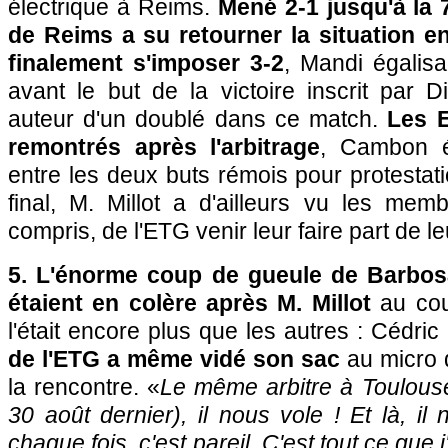
électrique à Reims.
Mené 2-1 jusqu'à la 
de Reims a su retourner la situation e
finalement s'imposer 3-2
, Mandi égalisa
avant le but de la victoire inscrit par 
auteur d'un doublé dans ce match.
Les E
remontrés après l'arbitrage
, Cambon ét
entre les deux buts rémois pour protestati
final, M. Millot a d'ailleurs vu les memb
compris, de l'ETG venir leur faire part de le
5. L'énorme coup de gueule de Barbos
étaient en colère après M. Millot
au coup
l'était encore plus que les autres : Cédri
de l'ETG a même vidé son sac
au micro 
la rencontre. «
Le même arbitre à Toulouse
30 août dernier), il nous vole ! Et là, il
chaque fois, c'est pareil. C'est tout ce que j