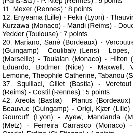
(Paris-SG) - P. Ntep (Rennes) : 9 points
11. Mexer (Rennes) : 8 points
12. Enyeama (Lille) - Fekir (Lyon) - Thauvin
Kurzawa (Monaco) - Mandi (Reims) - Dou
Yedder (Toulouse) : 7 points
20. Mariano, Sané (Bordeaux) - Vercout
(Guingamp) - Coulibaly (Lens) - Lopes, J
(Marseille) - Toulalan (Monaco) - Hilton (
Eduardo, Bodmer (Nice) - Maxwell, Ve
Lemoine, Theophile Catherine, Tabanou (St-
37. Squillaci, Gillet (Bastia) - Veretou
(Reims) - Costil (Rennes) : 5 points
42. Areola (Bastia) - Planus (Bordeaux)
Beauvue (Guingamp) - Origi, Kjær (Lille) 
Gourcuff (Lyon) - Ayew, Mandanda (Ma
(Metz) - Ferreira Carrasco (Monaco) 