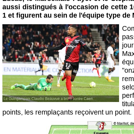
aussi distingués à l'occasion de cette 
1 et figurent au sein de l'équipe type de
Com
pas
jou
Max
équ
"o
rem
s
pe
Le Guingampais Claudio Beauvue a brillé contre Caen.
titu
points, les remplaçants reçoivent un point.