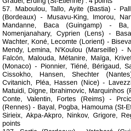
Gradel, Erding (St-Etienne) : 4 points
57. Maboulou, Tallo, Ayite (Bastia) - Pal
(Bordeaux) - Musavu-King, Imorou, Nan
Mandanne, Baca (Guingamp) - Ba, 
Nomenjanahary, Cyprien (Lens) - Basa (
Wachter, Koné, Lecomte (Lorient) - Bisev
Mendy, Lemina, N'Koulou (Marseille) - 
Falcón, Malouda, Métanire, Maïga, Krive
(Monaco) - Pionnier, Tiéné, Bérigaud, Sa
Cissokho, Hansen, Shechter (Nantes
Cvitanich, Pléa, Hassen (Nice) - Lavezzi
Matuidi, Digne, Ibrahimovic, Marquinhos (P
Conte, Valentin, Fortes (Reims) - Prci
(Rennes) - Bayal, Pogba, Hamouma (St-Eti
Sirieix, Akpa-Akpro, Ninkov, Grigore, Re
points