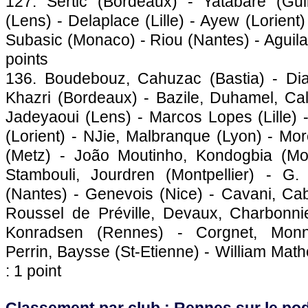
127. Sertic (Bordeaux) - Yatabaré (Gu
(Lens) - Delaplace (Lille) - Ayew (Lorient
Subasic (Monaco) - Riou (Nantes) - Aguilar
points
136. Boudebouz, Cahuzac (Bastia) - Dia
Khazri (Bordeaux) - Bazile, Duhamel, Cal
Jadeyaoui (Lens) - Marcos Lopes (Lille) 
(Lorient) - NJie, Malbranque (Lyon) - More
(Metz) - João Moutinho, Kondogbia (Mon
Stambouli, Jourdren (Montpellier) - 
(Nantes) - Genevois (Nice) - Cavani, Ca
Roussel de Préville, Devaux, Charbonni
Konradsen (Rennes) - Corgnet, Monn
Perrin, Baysse (St-Etienne) - William Math
: 1 point