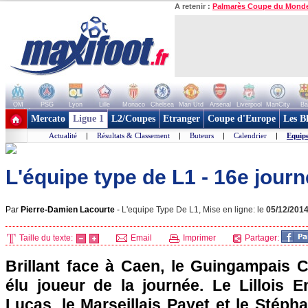
A retenir :
Palmarès Coupe du Mond
OM
PSG
Lyon
Lille
Monaco
Chelsea
Man Utd
Arsenal
Liverpool
ManCity
Ba
+ de clubs
Mercato
Ligue 1
L2/Coupes
Etranger
Coupe d'Europe
Les B
Actualité
|
Résultats & Classement
|
Buteurs
|
Calendrier
|
Equip
L'équipe type de L1 - 16e jour
Par
Pierre-Damien Lacourte
-
L'equipe Type De L1, Mise en ligne: le
05/12/201
Taille du texte:
Email
Imprimer
Partager:
Brillant face à Caen, le Guingampais 
élu joueur de la journée. Le Lillois E
Lucas, le Marseillais Payet et le Stép