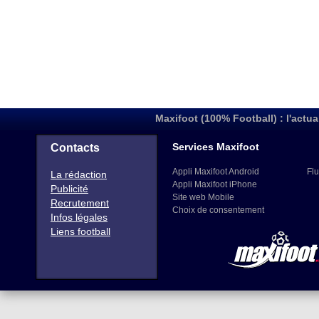
Maxifoot (100% Football) : l'actua
Services Maxifoot
Contacts
Appli Maxifoot Android
Flu
La rédaction
Appli Maxifoot iPhone
Publicité
Site web Mobile
Recrutement
Choix de consentement
Infos légales
Liens football