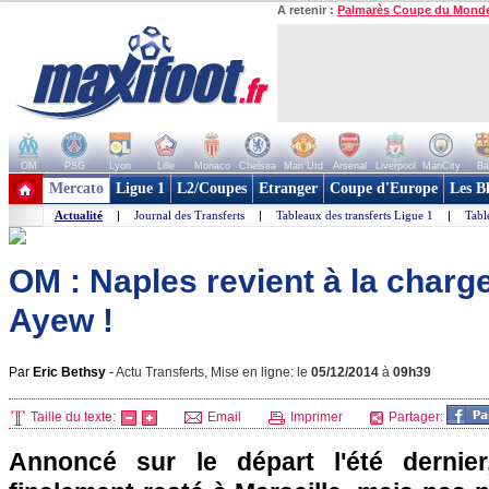
A retenir :
Palmarès Coupe du Mond
OM
PSG
Lyon
Lille
Monaco
Chelsea
Man Utd
Arsenal
Liverpool
ManCity
Ba
+ de clubs
Mercato
Ligue 1
L2/Coupes
Etranger
Coupe d'Europe
Les B
Actualité
|
Journal des Transferts
|
Tableaux des transferts Ligue 1
|
Tabl
OM : Naples revient à la charg
Ayew !
Par
Eric Bethsy
-
Actu Transferts, Mise en ligne: le
05/12/2014
à
09h39
Taille du texte:
Email
Imprimer
Partager:
Annoncé sur le départ l'été dernie