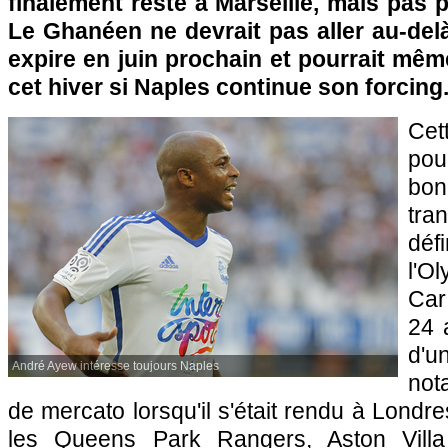
finalement resté à Marseille, mais pas 
Le Ghanéen ne devrait pas aller au-del
expire en juin prochain et pourrait même
cet hiver si Naples continue son forcing
Cett
pou
bo
tra
déf
l'O
Car
24 
d'un
André Ayew intéresse toujours Naples
not
de mercato lorsqu'il s'était rendu à Londr
les Queens Park Rangers, Aston Vill