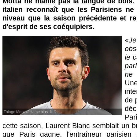
Motta ne manie pas la langue de bois. 
italien reconnaît que les Parisiens 
niveau que la saison précédente et re
d'esprit de ses coéquipiers.
«
J
obs
le 
par
ne 
Un
int
de 
déc
Thiago Motta réclame plus d'efforts
Pa
cette saison, Laurent Blanc semblait un b
que Paris gagne, l'entraîneur parisien