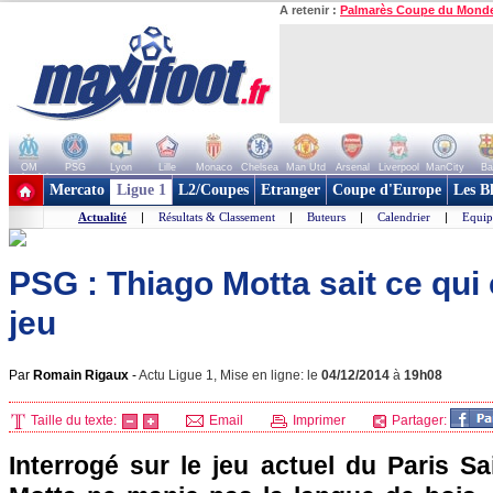
A retenir :
Palmarès Coupe du Mond
OM
PSG
Lyon
Lille
Monaco
Chelsea
Man Utd
Arsenal
Liverpool
ManCity
Ba
+ de clubs
Mercato
Ligue 1
L2/Coupes
Etranger
Coupe d'Europe
Les B
Actualité
|
Résultats & Classement
|
Buteurs
|
Calendrier
|
Equip
PSG : Thiago Motta sait ce qui
jeu
Par
Romain Rigaux
-
Actu Ligue 1, Mise en ligne: le
04/12/2014
à
19h08
Taille du texte:
Email
Imprimer
Partager:
Interrogé sur le jeu actuel du Paris S