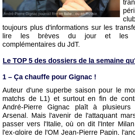
tra
pér
André-Pierre Gignac pourrait filer en Italie... ou en Russie.
clu
toujours plus d'informations sur les transf
lire les brèves du jour et les art
complémentaires du JdT.
Le TOP 5 des dossiers de la semaine qu'il
1 – Ça chauffe pour Gignac !
Auteur d'une superbe saison pour le mo
matchs de L1) et surtout en fin de contr
André-Pierre Gignac plaît à plusieurs 
Arsenal. Mais l'avenir de l'attaquant marse
passer vers l'Italie, où on dit l'Inter Mila
l'ex-gloire de l'OM Jean-Pierre Papin, l'an