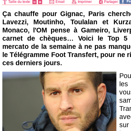
Taille du texte:
Email
Imprimer
Partager:
Ça chauffe pour Gignac, Paris cherch
Lavezzi, Moutinho, Toulalan et Kurz
Monaco, l'OM pense à Gameiro, Liverp
carnet de chèques… Voici le Top 5 
mercato de la semaine à ne pas manqu
le Télégramme Foot Transfert, pour ne ri
ces derniers jours.
Pou
les
vo
sam
Tra
ave
sur