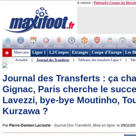
A retenir :
Palmarès Coupe du Mond
OM
PSG
Lyon
Lille
Monaco
Chelsea
Man Utd
Arsenal
Liverpool
ManCity
Ba
+ de clubs
Mercato
Ligue 1
L2/Coupes
Etranger
Coupe d'Europe
Les B
Actualité
|
Journal des Transferts
|
Tableaux des transferts Ligue 1
|
Tab
Journal des Transferts : ça ch
Gignac, Paris cherche le succ
Lavezzi, bye-bye Moutinho, Tou
Kurzawa ?
Par
Pierre-Damien Lacourte
-
Journal Des Transferts, Mise en ligne: le
29/11/20