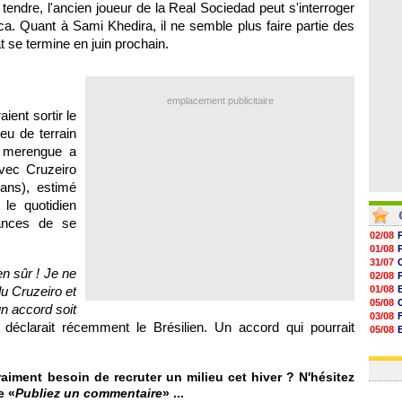
 tendre, l'ancien joueur de la Real Sociedad peut s'interroger
07/08
07/08
a. Quant à Sami Khedira, il ne semble plus faire partie des
07/08
 se termine en juin prochain.
07/08
emplacement publicitaire
ient sortir le
eu de terrain
b merengue a
vec Cruzeiro
ans), estimé
 le quotidien
ances de se
02/08
01/08
31/07
en sûr ! Je ne
02/08
du Cruzeiro et
01/08
05/08
un accord soit
03/08
 déclarait récemment le Brésilien. Un accord qui pourrait
05/08
03/08
03/08
aiment besoin de recruter un milieu cet hiver ? N'hésitez
e «
Publiez un commentaire
» ...