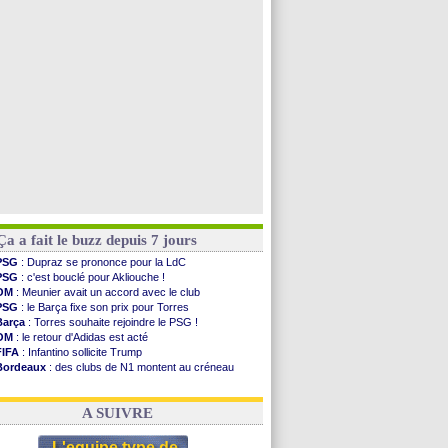
PSG
: une 2e offre en préparation pour Godts
Francfort
: Dina Ebimbe signe à Schalke (off.)
Strasbourg
: Saïdou Sow prêté à Nantes (off.)
Dortmund
: Newcastle est prévenu pour Nmecha
Voir toutes les brèves
Ça a fait le buzz depuis 7 jours
PSG
: Dupraz se prononce pour la LdC
PSG
: c'est bouclé pour Akliouche !
OM
: Meunier avait un accord avec le club
PSG
: le Barça fixe son prix pour Torres
Barça
: Torres souhaite rejoindre le PSG !
OM
: le retour d'Adidas est acté
FIFA
: Infantino sollicite Trump
Bordeaux
: des clubs de N1 montent au créneau
Argentine
: quand Medina recadre... sa mère
Real
: le démenti de Leipzig pour Diomandé
A SUIVRE
L'equipe type de