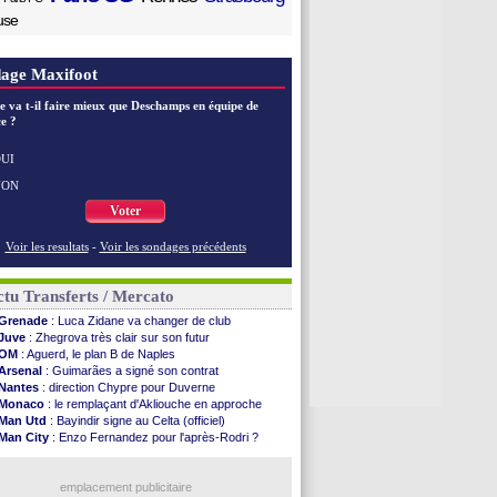
use
age Maxifoot
e va t-il faire mieux que Deschamps en équipe de
e ?
UI
NON
Voter
Voir les resultats
-
Voir les sondages précédents
tu Transferts / Mercato
Grenade
: Luca Zidane va changer de club
Juve
: Zhegrova très clair sur son futur
OM
: Aguerd, le plan B de Naples
Arsenal
: Guimarães a signé son contrat
Nantes
: direction Chypre pour Duverne
Monaco
: le remplaçant d'Akliouche en approche
Man Utd
: Bayindir signe au Celta (officiel)
Man City
: Enzo Fernandez pour l'après-Rodri ?
Naples
: l'option Monaco pour Lukaku !
OM
: Lucas Perri a été approché
PSG
: le coach de l'Ajax insiste pour Godts
emplacement publicitaire