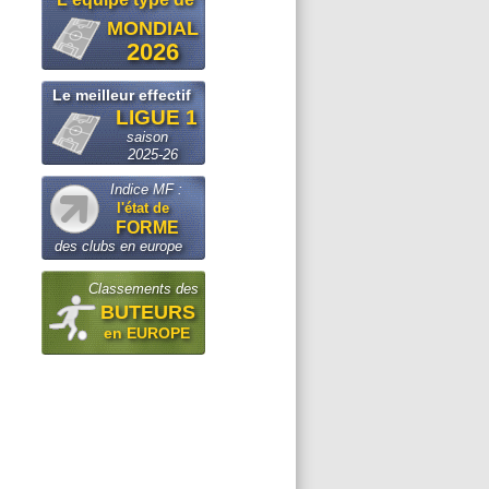
MONDIAL
2026
Le meilleur effectif
LIGUE 1
saison
2025-26
Indice MF :
l'état de
FORME
des clubs en europe
Classements des
BUTEURS
en EUROPE