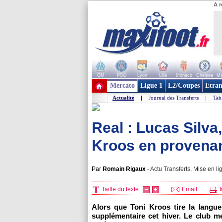
A r
OM
PSG
Lyon
Lille
Monaco
Chelsea
Ma
+ de clubs
Mercato
Ligue 1
L2/Coupes
Etran
Actualité
|
Journal des Transferts
|
Tab
Real : Lucas Silva,
Kroos en provenan
Par
Romain Rigaux
-
Actu Transferts, Mise en li
Taille du texte:
Email
I
Alors que Toni Kroos tire la langue
supplémentaire cet hiver. Le club 