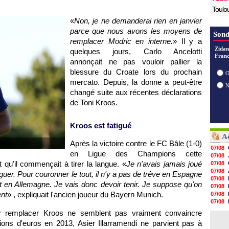
Toulo
«
Non, je ne demanderai rien en janvier
parce que nous avons les moyens de
Sond
remplacer Modric en interne.
» Il y a
Zidan
quelques jours, Carlo Ancelotti
Franc
annonçait ne pas vouloir pallier la
blessure du Croate lors du prochain
O
mercato. Depuis, la donne a peut-être
changé suite aux récentes déclarations
de Toni Kroos.
Kroos est fatigué
Ac
Après la victoire contre le FC Bâle (1-0)
07/08
en Ligue des Champions cette
07/08
t qu'il commençait à tirer la langue. «
Je n'avais jamais joué
07/08
07/08
uer. Pour couronner le tout, il n'y a pas de trêve en Espagne
07/08
ait en Allemagne. Je vais donc devoir tenir. Je suppose qu'on
07/08
nt
» , expliquait l'ancien joueur du Bayern Munich.
07/08
07/08
07/08
our remplacer Kroos ne semblent pas vraiment convaincre
07/08
lions d'euros en 2013, Asier Illarramendi ne parvient pas à
07/08