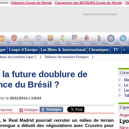
etenir :
Palmarès Coupe du Monde
-
Classement des BUTEURS Coupe du Monde
-
TA
emplacement publicitaire
n Utd
Arsenal
Liverpool
ManCity
Barca
Real
Atletico
Milan
Juve
Inter
Naples
ger
Coupe d'Europe
Les Bleus & International
Chroniques
TV
+
leaux des transferts Ligue 1
|
Tableaux des transferts Etrangers
|
 la future doublure de
Lien
Mer
ce du Brésil ?
Le
Le
Ta
gne: le
28/11/2014
à
14h34
Ligu
mprimer
Partager:
Anger
, le Real Madrid pourrait recruter un milieu de terrain
Lyo
merengue a débuté des négociations avec Cruzeiro pour
Nice