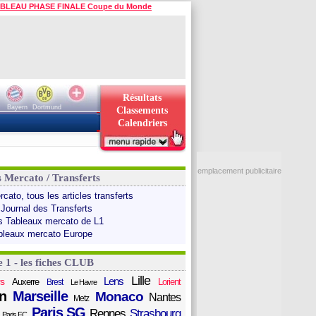
BLEAU PHASE FINALE Coupe du Monde
Résultats
Bayern
Dortmund
Classements
Calendriers
emplacement publicitaire
s Mercato / Transferts
cato, tous les articles transferts
 Journal des Transferts
s Tableaux mercato de L1
bleaux mercato Europe
e 1 - les fiches CLUB
Lille
Lens
s
Auxerre
Lorient
Brest
Le Havre
n
Marseille
Monaco
Nantes
Metz
Paris SG
Rennes
Strasbourg
Paris FC