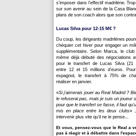
s'imposer dans l'effectif madrilène. Trop
sur son avenir au sein de la Casa Blanc
plans de son coach alors que son contrat
Lucas Silva pour 12-15 M€ ?
Du coup, les dirigeants madrilènes pourra
chéquier cet hiver pour engager un mili
supplémentaire. Selon Marca, le clu
même déjà débuté des négociations a
pour le transfert de Lucas Silva (21 
entre 12 et 15 millions d'euros. Pour
espagnol, le transfert à 75% de ch
réaliser en janvier.
«
Si j'aimerais jouer au Real Madrid ? Bi
le refuserai pas, mais je suis un joueur 
pour que le transfert se fasse, il faut qu'
mis en place entre les deux clubs
» ,
intervenir plus vite qu'il ne le pense...
Et vous, pensez-vous que le Real a vr
pas à réagir et à débattre dans l'espac