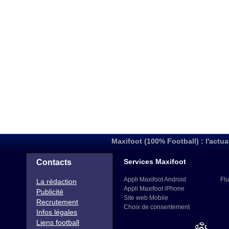
Maxifoot (100% Football) : l'actua
Services Maxifoot
Contacts
Appli Maxifoot Android
Flu
La rédaction
Appli Maxifoot iPhone
Publicité
Site web Mobile
Recrutement
Choix de consentement
Infos légales
Liens football