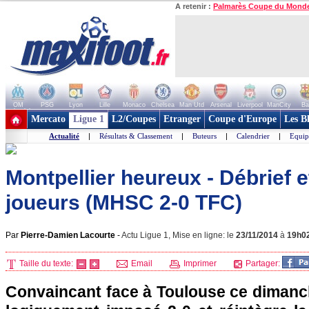
A retenir :
Palmarès Coupe du Mond
OM
PSG
Lyon
Lille
Monaco
Chelsea
Man Utd
Arsenal
Liverpool
ManCity
Ba
+ de clubs
Mercato
Ligue 1
L2/Coupes
Etranger
Coupe d'Europe
Les B
Actualité
|
Résultats & Classement
|
Buteurs
|
Calendrier
|
Equip
Montpellier heureux - Débrief
joueurs (MHSC 2-0 TFC)
Par
Pierre-Damien Lacourte
-
Actu Ligue 1, Mise en ligne: le
23/11/2014
à
19h0
Taille du texte:
Email
Imprimer
Partager:
Convaincant face à Toulouse ce dimanch