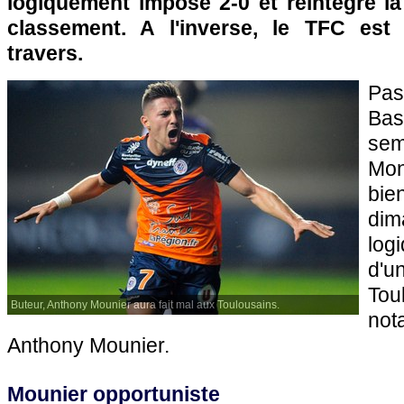
logiquement imposé 2-0 et réintègre la
classement. A l'inverse, le TFC es
travers.
Pa
Ba
se
Mon
bie
di
log
d'u
Tou
Buteur, Anthony Mounier aura fait mal aux Toulousains.
no
Anthony Mounier.
Mounier opportuniste