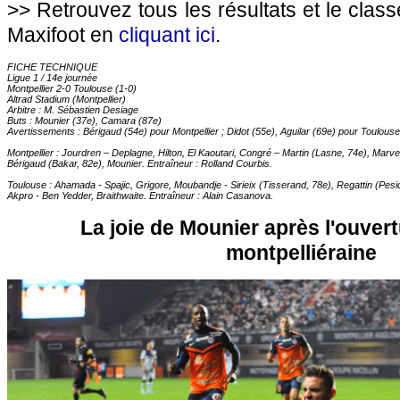
>> Retrouvez tous les résultats et le clas
Maxifoot en
cliquant ici
.
FICHE TECHNIQUE
Ligue 1 / 14e journée
Montpellier 2-0 Toulouse (1-0)
Altrad Stadium (Montpellier)
Arbitre : M. Sébastien Desiage
Buts : Mounier (37e), Camara (87e)
Avertissements : Bérigaud (54e) pour Montpellier ; Didot (55e), Aguilar (69e) pour Toulouse
Montpellier : Jourdren – Deplagne, Hilton, El Kaoutari, Congré – Martin (Lasne, 74e), Mar
Bérigaud (Bakar, 82e), Mounier. Entraîneur : Rolland Courbis.
Toulouse : Ahamada - Spajic, Grigore, Moubandje - Sirieix (Tisserand, 78e), Regattin (Pesic,
Akpro - Ben Yedder, Braithwaite. Entraîneur : Alain Casanova.
La joie de Mounier après l'ouver
montpelliéraine