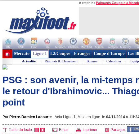
A retenir :
Palmarès Coupe du Mond
OM
PSG
Lyon
Lille
Monaco
Chelsea
Man Utd
Arsenal
Liverpool
ManCity
Ba
+ de clubs
Mercato
Ligue 1
L2/Coupes
Etranger
Coupe d'Europe
Les B
Actualité
|
Résultats & Classement
|
Buteurs
|
Calendrier
|
Equip
PSG : son avenir, la mi-temps r
le retour d'Ibrahimovic... Thiago
point
Par
Pierre-Damien Lacourte
-
Actu Ligue 1, Mise en ligne: le
04/11/2014
à
11h2
Taille du texte:
Email
Imprimer
Partager: