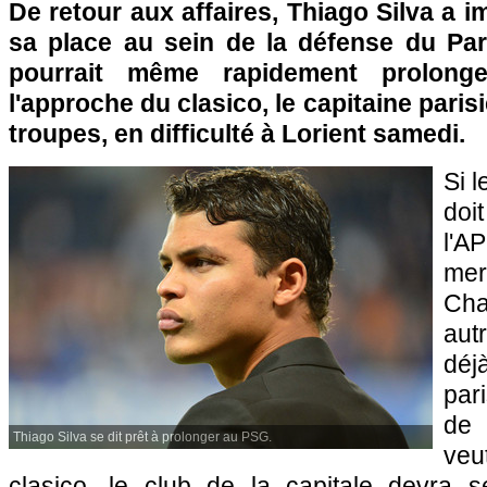
De retour aux affaires, Thiago Silva a 
sa place au sein de la défense du Par
pourrait même rapidement prolong
l'approche du clasico, le capitaine parisi
troupes, en difficulté à Lorient samedi.
Si 
doi
l'A
mer
Ch
aut
déjà
par
de 
Thiago Silva se dit prêt à prolonger au PSG.
veu
clasico, le club de la capitale devra 