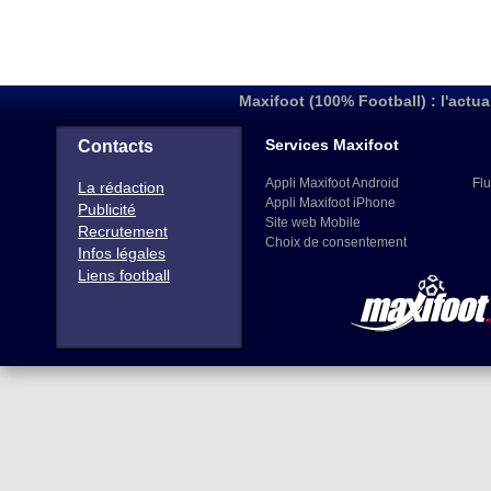
Maxifoot (100% Football) : l'actua
Services Maxifoot
Contacts
Appli Maxifoot Android
Flu
La rédaction
Appli Maxifoot iPhone
Publicité
Site web Mobile
Recrutement
Choix de consentement
Infos légales
Liens football