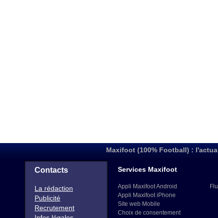
Maxifoot (100% Football) : l'actua
Services Maxifoot
Contacts
Appli Maxifoot Android
Flu
La rédaction
Appli Maxifoot iPhone
Publicité
Site web Mobile
Recrutement
Choix de consentement
Infos légales