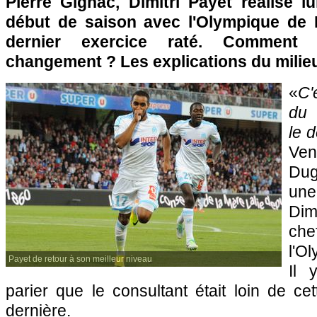
Pierre Gignac, Dimitri Payet réalise l
début de saison avec l'Olympique de 
dernier exercice raté. Comment 
changement ? Les explications du milieu
«
C'
du 
le 
Ven
Dug
une
Dim
ch
l'O
Payet de retour à son meilleur niveau
Il 
parier que le consultant était loin de ce
dernière.