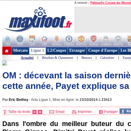
A retenir :
Palmarès Coupe du Mond
OM
PSG
Lyon
Lille
Monaco
Chelsea
Man Utd
Arsenal
Liverpool
ManCity
Ba
+ de clubs
Mercato
Ligue 1
L2/Coupes
Etranger
Coupe d'Europe
Les B
Actualité
|
Résultats & Classement
|
Buteurs
|
Calendrier
|
Equip
OM : décevant la saison dernièr
cette année, Payet explique sa
Par
Eric Bethsy
-
Actu Ligue 1, Mise en ligne: le
23/10/2014
à
23h13
Taille du texte:
Email
Imprimer
Partager:
Dans l'ombre du meilleur buteur du 