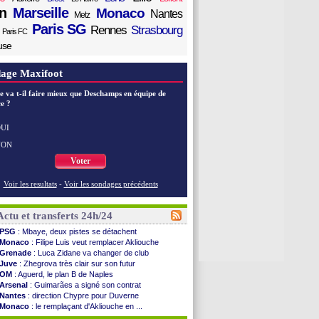
n
Marseille
Monaco
Nantes
Metz
Paris SG
Rennes
Strasbourg
Paris FC
use
age Maxifoot
e va t-il faire mieux que Deschamps en équipe de
e ?
UI
NON
Voter
Voir les resultats
-
Voir les sondages précédents
Actu et transferts 24h/24
PSG
: Mbaye, deux pistes se détachent
Monaco
: Filipe Luis veut remplacer Akliouche
Grenade
: Luca Zidane va changer de club
Juve
: Zhegrova très clair sur son futur
OM
: Aguerd, le plan B de Naples
Arsenal
: Guimarães a signé son contrat
Nantes
: direction Chypre pour Duverne
Monaco
: le remplaçant d'Akliouche en ...
Man Utd
: Bayindir signe au Celta (officiel)