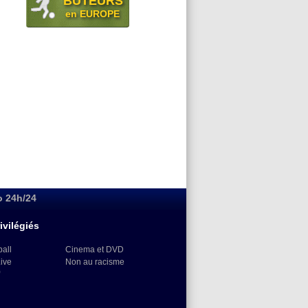
BUTEURS
en EUROPE
o 24h/24
ivilégiés
ball
Cinema et DVD
Live
Non au racisme
)