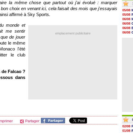
aire la même chose que partout où j'ai évolué : marquer
11h53
e bon choix en venant ici, cela faisait des mois que j'essayais
11h31
05/08
11h10
l ainsi affirmé à Sky Sports.
05/08
10h52
06/08
10h33
06/08
 du monde et
10h12
06/08
it me sentir
10h09
06/08
emplacement publicitaire
10h05
 que de jouer
06/08
09h44
06/08
doute le même
09h24
Monaco l'été
09h06
08h44
tter le club
08h22
06/08
06/08
 de Falcao ?
essous dans
mprimer
Partager:
02/08
01/08