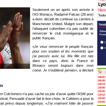
Lyo
Seulement un an après son arrivée à
Nice
l'AS Monaco, Radamel Falcao (28 ans)
Toulo
a donc décidé de continue sa carrière à
Manchester United. Malgré son départ,
Sond
l'attaquant colombien n'a pas oublié de
Zidan
remercier le club monégasque et le
Franc
public français.
O
«
Je veux remercier le peuple français
pour son soutien et les moments que
j'ai passés avec lui. Ma fille est née
dans ce pays, donc la France et
Monaco seront toujours dans mon
coeur. Je n'oublierai jamais
», a déclaré
14h55
14h38
14h19
tir
13h56
13h35
en Colchonero n'a pas caché sa joie d'avoir quitté l'ASM pour
13h12
tival. Persuadé d'avoir fait le bon choix, le Cafetero a pour la
12h48
12h25
tait prévu depuis longtemps. «
J'ai vraiment hâte de pouvoir
12h06