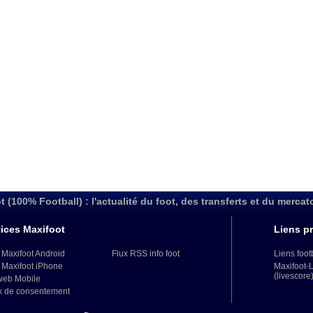
t (100% Football) : l'actualité du foot, des transferts et du mercat
ices Maxifoot
Liens pr
 Maxifoot Android
Flux RSS info foot
Liens foot
 Maxifoot iPhone
Maxifoot-
(livescore
web Mobile
x de consentement