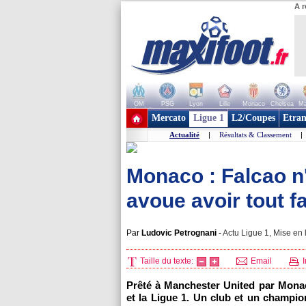
A r
OM
PSG
Lyon
Lille
Monaco
Chelsea
Ma
+ de clubs
Mercato
Ligue 1
L2/Coupes
Etran
Actualité
|
Résultats & Classement
|
Monaco : Falcao n'
avoue avoir tout fai
Par
Ludovic Petrognani
-
Actu Ligue 1, Mise en 
Taille du texte:
Email
I
Prêté à Manchester United par Mona
et la Ligue 1. Un club et un champio