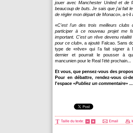
jouer avec Manchester United et de f
beaucoup de buts. Je sais que j'ai fait l
de régler mon départ de Monaco
», a-t-i
«
C'est l'un des trois meilleurs clubs
participer à ce nouveau projet me fa
important. C'est un rêve devenu réalité
pour ce club
», a ajouté Falcao. Sans 
type de «rêve» qui l'a fait signer à 
dernier et pourrait le pousser à qui
mancunien pour le Real l'été prochain...
Et vous, que pensez-vous des propos
Pour en débattre, rendez-vous ci-d
l'espace «
Publiez un commentaire
» ...
Taille du texte:
Email
I