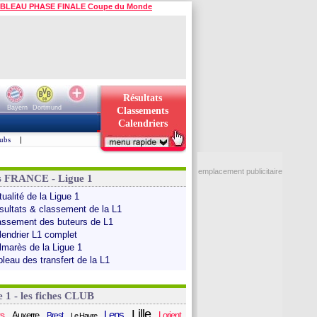
BLEAU PHASE FINALE Coupe du Monde
Résultats
Bayern
Dortmund
Classements
Calendriers
ubs
|
emplacement publicitaire
s FRANCE - Ligue 1
ualité de la Ligue 1
sultats & classement de la L1
assement des buteurs de L1
lendrier L1 complet
lmarès de la Ligue 1
bleau des transfert de la L1
e 1 - les fiches CLUB
Lille
Lens
s
Auxerre
Lorient
Brest
Le Havre