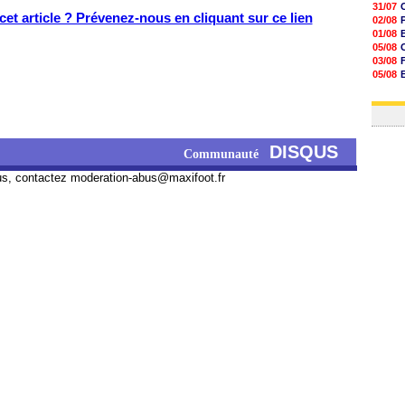
31/07
et article ? Prévenez-nous en cliquant sur ce lien
02/08
01/08
05/08
03/08
05/08
03/08
03/08
DISQUS
Communauté
us, contactez
moderation-abus@maxifoot.fr