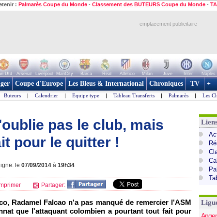
etenir :
Palmarès Coupe du Monde
-
Classement des BUTEURS Coupe du Monde
-
TA
emplacement publicitaire
n Utd
Arsenal
Liverpool
ManCity
Barca
Real
Atletico
Milan
Juve
Inter
Naples
ger
Coupe d'Europe
Les Bleus & International
Chroniques
TV
+
Buteurs
|
Calendrier
|
Equipe type
|
Tableau Transferts
|
Palmarès
|
Les Cl
oublie pas le club, mais
Lien
Act
t pour le quitter !
Ré
Cl
Ca
ligne: le
07/09/2014
à
19h34
Pa
Ta
mprimer
Partager:
co, Radamel Falcao n'a pas manqué de remercier l'ASM
Ligu
nnat que l'attaquant colombien a pourtant tout fait pour
Anger