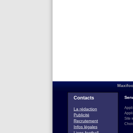
Maxifoo
Serv
Contacts
Appli
La rédaction
Appli
Publicité
Site 
Recrutement
Choi
Infos légales
Liens football