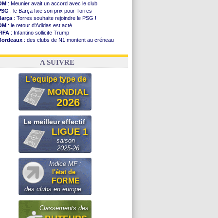
OM
: Meunier avait un accord avec le club
PSG
: le Barça fixe son prix pour Torres
Barça
: Torres souhaite rejoindre le PSG !
OM
: le retour d'Adidas est acté
FIFA
: Infantino sollicite Trump
Bordeaux
: des clubs de N1 montent au créneau
Argentine
: quand Medina recadre... sa mère
Real
: le démenti de Leipzig pour Diomandé
A SUIVRE
L'equipe type de
MONDIAL
2026
Le meilleur effectif
LIGUE 1
saison
2025-26
Indice MF :
l'état de
FORME
des clubs en europe
Classements des