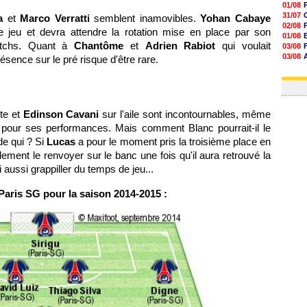
01/08
31/07
ta
et
Marco Verratti
semblent inamovibles.
Yohan Cabaye
02/08
 jeu et devra attendre la rotation mise en place par son
01/08
matchs. Quant à
Chantôme
et
Adrien Rabiot
qui voulait
03/08
03/08
résence sur le pré risque d'être rare.
03/08
03/08
te et
Edinson Cavani
sur l'aile sont incontournables, même
ué pour ses performances. Mais comment Blanc pourrait-il le
de qui ? Si
Lucas
a pour le moment pris la troisième place en
dement le renvoyer sur le banc une fois qu'il aura retrouvé la
 aussi grappiller du temps de jeu...
Paris SG pour la saison 2014-2015 :