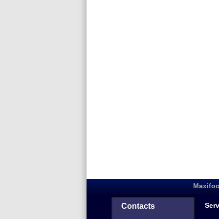
Maxifoo
Serv
Contacts