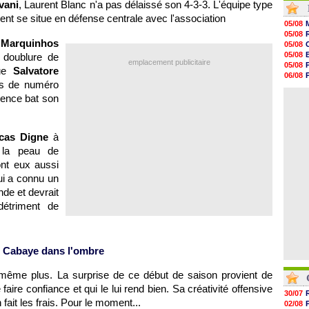
vani
, Laurent Blanc n'a pas délaissé son 4-3-3. L'équipe type
16h53
nt se situe en défense centrale avec l'association
16h45
05/08
16h34
05/08
16h21
e
Marquinhos
05/08
16h04
05/08
 doublure de
15h50
emplacement publicitaire
05/08
que
Salvatore
15h40
06/08
15h18
ts de numéro
05/08
15h01
04/08
rence bat son
14h46
14h25
14h12
13h51
cas Digne
à
13h29
 la peau de
13h11
nt eux aussi
qui a connu un
de et devrait
étriment de
, Cabaye dans l'ombre
t même plus. La surprise de ce début de saison provient de
faire confiance et qui le lui rend bien. Sa créativité offensive
30/07
 fait les frais. Pour le moment...
02/08