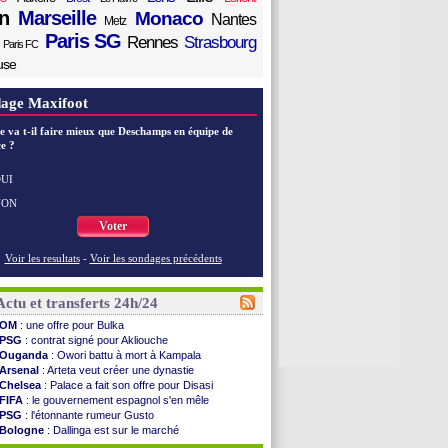
n
Marseille
Monaco
Nantes
Metz
Paris SG
Rennes
Strasbourg
Paris FC
use
age Maxifoot
e va t-il faire mieux que Deschamps en équipe de
e ?
UI
NON
Voter
Voir les resultats
-
Voir les sondages précédents
Actu et transferts 24h/24
OM
: une offre pour Bulka
PSG
: contrat signé pour Akliouche
Ouganda
: Owori battu à mort à Kampala
Arsenal
: Arteta veut créer une dynastie
Chelsea
: Palace a fait son offre pour Disasi
FIFA
: le gouvernement espagnol s'en mêle
PSG
: l'étonnante rumeur Gusto
Bologne
: Dallinga est sur le marché
OM
: accord trouvé avec Man City pour Rulli