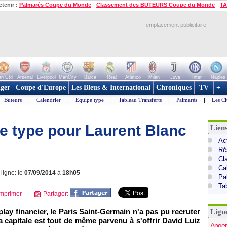
etenir :
Palmarès Coupe du Monde
-
Classement des BUTEURS Coupe du Monde
-
TA
emplacement publicitaire
n Utd
Arsenal
Liverpool
ManCity
Barca
Real
Atletico
Milan
Juve
Inter
Naples
ger
Coupe d'Europe
Les Bleus & International
Chroniques
TV
+
Buteurs
|
Calendrier
|
Equipe type
|
Tableau Transferts
|
Palmarès
|
Les Cl
pe type pour Laurent Blanc
Lien
Act
Ré
Cl
Ca
ligne: le
07/09/2014
à
18h05
Pa
Ta
mprimer
Partager:
play financier, le Paris Saint-Germain n'a pas pu recruter
Ligu
la capitale est tout de même parvenu à s'offrir David Luiz
Anger