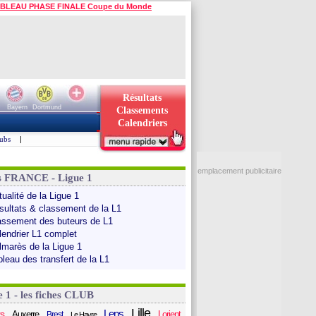
BLEAU PHASE FINALE Coupe du Monde
Résultats
Bayern
Dortmund
Classements
Calendriers
ubs
|
emplacement publicitaire
s FRANCE - Ligue 1
ualité de la Ligue 1
sultats & classement de la L1
assement des buteurs de L1
lendrier L1 complet
lmarès de la Ligue 1
bleau des transfert de la L1
e 1 - les fiches CLUB
Lille
Lens
s
Auxerre
Lorient
Brest
Le Havre