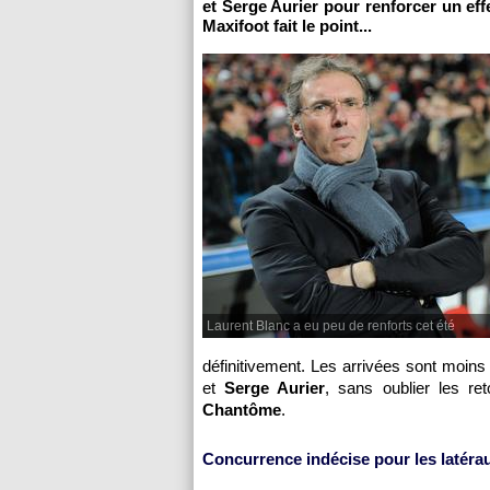
et Serge Aurier pour renforcer un eff
Maxifoot fait le point...
Laurent Blanc a eu peu de renforts cet été
définitivement. Les arrivées sont moin
et
Serge Aurier
, sans oublier les r
Chantôme
.
Concurrence indécise pour les latéra