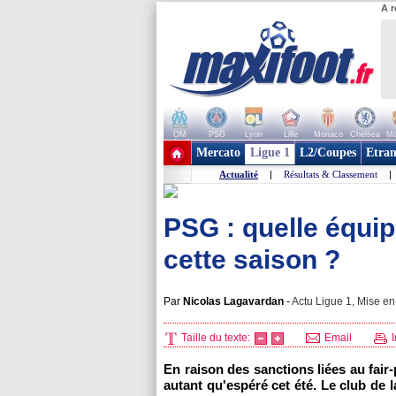
A r
OM
PSG
Lyon
Lille
Monaco
Chelsea
Ma
+ de clubs
Mercato
Ligue 1
L2/Coupes
Etran
Actualité
|
Résultats & Classement
|
PSG : quelle équi
cette saison ?
Par
Nicolas Lagavardan
-
Actu Ligue 1, Mise en 
Taille du texte:
Email
I
En raison des sanctions liées au fair-
autant qu'espéré cet été. Le club de 