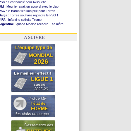
PSG
: c'est bouclé pour Akliouche !
OM
: Meunier avait un accord avec le club
PSG
: le Barça fixe son prix pour Torres
Barça
: Torres souhaite rejoindre le PSG !
FIFA
: Infantino sollicite Trump
Argentine
: quand Medina recadre... sa mère
Real
: le démenti de Leipzig pour Diomandé
OM
: Paixão attire un 2e club anglais
A SUIVRE
L'equipe type de
MONDIAL
2026
Le meilleur effectif
LIGUE 1
saison
2025-26
Indice MF :
l'état de
FORME
des clubs en europe
Classements des