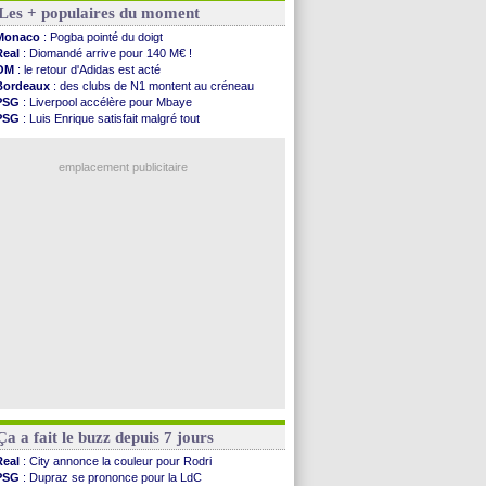
Les + populaires du moment
OM
: Medina vers Leverkusen pour 25 M€
Uruguay
: Forlan nommé sélectionneur (officiel)
Monaco
: Pogba pointé du doigt
Séville
: Juanlu signe à Bournemouth (officiel)
Real
: Diomandé arrive pour 140 M€ !
PSG
: Ndjantou heureux d'avoir rejoué
OM
: le retour d'Adidas est acté
Real
: Diomandé pour 140 M€ ! (officiel)
Bordeaux
: des clubs de N1 montent au créneau
Man City
: Rodri préfère le Barça au Real !
PSG
: Liverpool accélère pour Mbaye
Rennes
: Aït Boudlal veut rejoindre Fulham
PSG
: Luis Enrique satisfait malgré tout
Aston Villa
: Liverpool cible aussi Konsa
Real
: une nouvelle offre pour Vinicius
OM
: une approche pour Diatta
Lyon
: Fonseca prend cher sur les réseaux
Le Havre
: Diaw va signer à Lille
emplacement publicitaire
Trabzonspor
: Salah a signé ! (officiel)
Bordeaux
: les mots de Mavuba
FIFA
: Al-Khelaïfi président ? Tebas dit non
Fenerbahçe
: Greenwood savoure son premier ...
Bordeaux
: Mavuba n'est plus l'entraîneur (off.)
Voir les brèves précédentes
Ça a fait le buzz depuis 7 jours
Real
: City annonce la couleur pour Rodri
PSG
: Dupraz se prononce pour la LdC