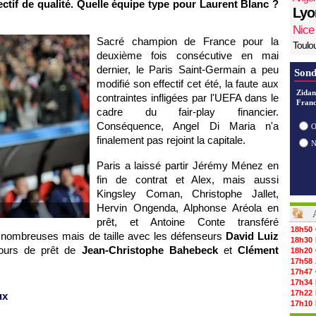
ectif de qualité. Quelle équipe type pour Laurent Blanc ?
Lyo
Nice
Sacré champion de France pour la
Toulo
deuxième fois consécutive en mai
dernier, le Paris Saint-Germain a peu
Sond
modifié son effectif cet été, la faute aux
Zidan
contraintes infligées par l'UEFA dans le
Franc
cadre du fair-play financier.
Conséquence, Angel Di Maria n'a
O
finalement pas rejoint la capitale.
Paris a laissé partir Jérémy Ménez en
fin de contrat et Alex, mais aussi
Kingsley Coman, Christophe Jallet,
Hervin Ongenda, Alphonse Aréola en
prêt, et Antoine Conte transféré
18h50
s nombreuses mais de taille avec les défenseurs
David Luiz
18h30
etours de prêt de
Jean-Christophe Bahebeck
et
Clément
18h20
17h58
17h47
17h34
17h22
ux
17h10
16h59