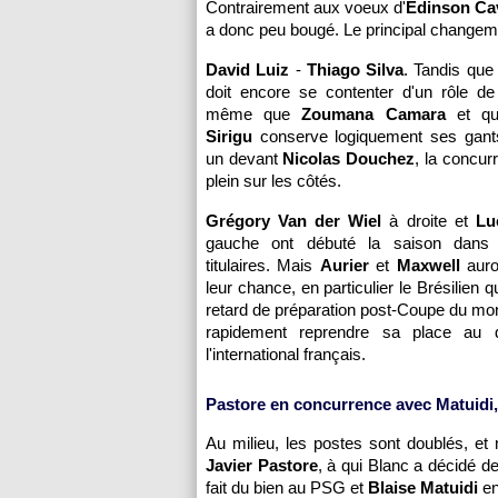
Contrairement aux voeux d'
Edinson Ca
a donc peu bougé. Le principal changeme
David Luiz
-
Thiago Silva
. Tandis qu
doit encore se contenter d'un rôle de
même que
Zoumana Camara
et 
Sirigu
conserve logiquement ses gan
un devant
Nicolas Douchez
, la concur
plein sur les côtés.
Grégory Van der Wiel
à droite et
Lu
gauche ont débuté la saison dans
titulaires. Mais
Aurier
et
Maxwell
auro
leur chance, en particulier le Brésilien 
retard de préparation post-Coupe du mon
rapidement reprendre sa place au d
l'international français.
Pastore en concurrence avec Matuidi
Au milieu, les postes sont doublés, e
Javier Pastore
, à qui Blanc a décidé de 
fait du bien au PSG et
Blaise Matuidi
en