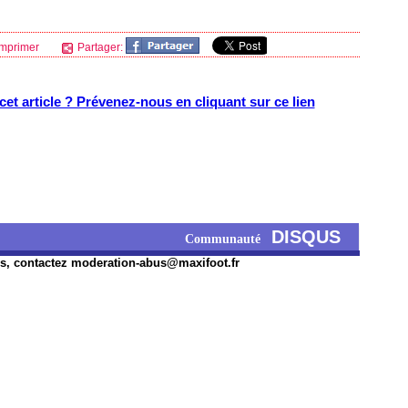
mprimer
Partager:
et article ? Prévenez-nous en cliquant sur ce lien
DISQUS
Communauté
s, contactez
moderation-abus@maxifoot.fr