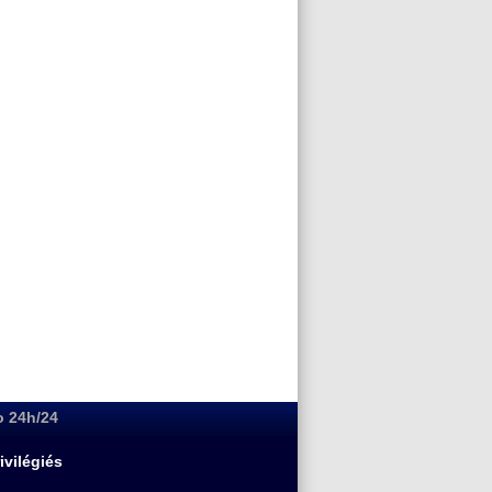
o 24h/24
ivilégiés