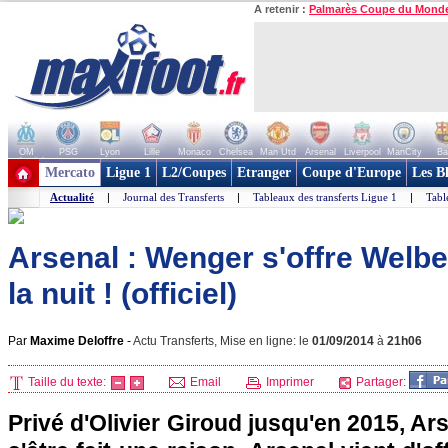
A retenir :
Palmarès Coupe du Mond
OM
PSG
Lyon
Lille
Monaco
Chelsea
Man Utd
Arsenal
Liverpool
ManCity
Ba
+ de clubs
Mercato
Ligue 1
L2/Coupes
Etranger
Coupe d'Europe
Les B
Actualité
|
Journal des Transferts
|
Tableaux des transferts Ligue 1
|
Tabl
Arsenal : Wenger s'offre Welb
la nuit ! (officiel)
Par
Maxime Deloffre
-
Actu Transferts, Mise en ligne: le
01/09/2014
à
21h06
Taille du texte:
Email
Imprimer
Partager:
Privé d'Olivier Giroud jusqu'en 2015, 