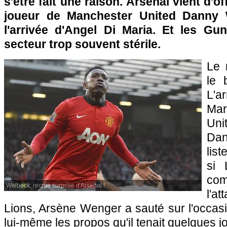
s'être fait une raison. Arsenal vient d'off
joueur de Manchester United Danny 
l'arrivée d'Angel Di Maria. Et les Gu
secteur trop souvent stérile.
Le 
le 
L'a
Ma
Uni
Dan
list
si 
co
Welbeck, recrue surprise d'Arsenal !
l'a
Lions, Arsène Wenger a sauté sur l'occasi
lui-même les propos qu'il tenait quelques jo