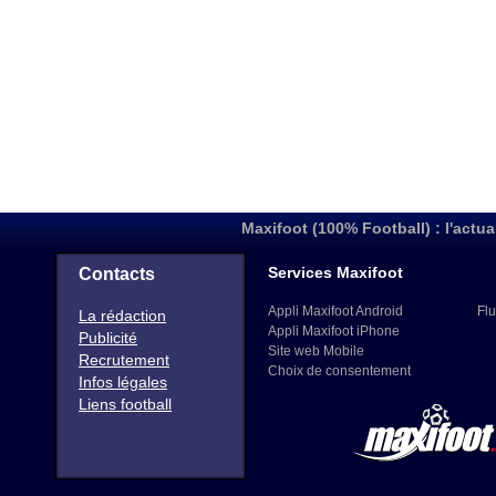
Maxifoot (100% Football) : l'actua
Services Maxifoot
Contacts
Appli Maxifoot Android
Flu
La rédaction
Appli Maxifoot iPhone
Publicité
Site web Mobile
Recrutement
Choix de consentement
Infos légales
Liens football