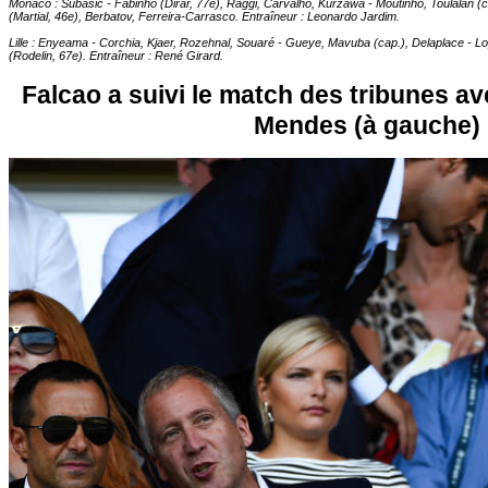
Monaco : Subasic - Fabinho (Dirar, 77e), Raggi, Carvalho, Kurzawa - Moutinho, Toulalan 
(Martial, 46e), Berbatov, Ferreira-Carrasco. Entraîneur : Leonardo Jardim.
Lille : Enyeama - Corchia, Kjaer, Rozehnal, Souaré - Gueye, Mavuba (cap.), Delaplace - 
(Rodelin, 67e). Entraîneur : René Girard.
Falcao a suivi le match des tribunes a
Mendes (à gauche)