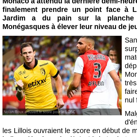
Monaco a attendu la dernière demi-heure 
finalement prendre un point face à Li
Jardim a du pain sur la planche
Monégasques à élever leur niveau de jeu
Sa
sur
mat
dép
Mon
trè
fai
nul
Mal
Nolan Roux a ouvert le score pour le LOSC.
d'é
les Lillois ouvraient le score en début de