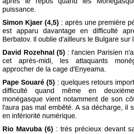
après le repos quand les Monégasqu
puissance.
Simon Kjaer (4,5)
: après une première pér
est apparu davantage en difficulté ap
Berbatov. Il oublie d'ailleurs le Bulgare su
David Rozehnal (5)
: l'ancien Parisien n'
cet après-midi, les attaquants mon
approcher de la cage d'Enyeama.
Pape Souaré (5)
: quelques retours impor
difficulté quand même en deuxièm
monégasque vient notamment de son côté
l'aura pas mal embêté. A sa décharge, il s
en infériorité numérique.
Rio Mavuba (6)
: très précieux devant sa