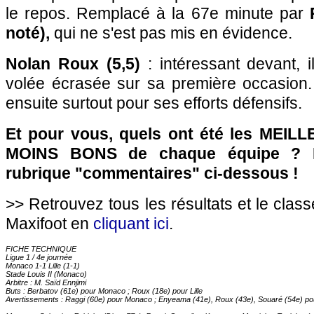
le repos. Remplacé à la 67e minute par
noté),
qui ne s'est pas mis en évidence.
Nolan Roux (5,5)
: intéressant devant, 
volée écrasée sur sa première occasion. Il
ensuite surtout pour ses efforts défensifs.
Et pour vous, quels ont été les MEILL
MOINS BONS de chaque équipe ? R
rubrique "commentaires" ci-dessous !
>> Retrouvez tous les résultats et le clas
Maxifoot en
cliquant ici
.
FICHE TECHNIQUE
Ligue 1 / 4e journée
Monaco 1-1 Lille (1-1)
Stade Louis II (Monaco)
Arbitre : M. Saïd Ennjimi
Buts : Berbatov (61e) pour Monaco ; Roux (18e) pour Lille
Avertissements : Raggi (60e) pour Monaco ; Enyeama (41e), Roux (43e), Souaré (54e) pour