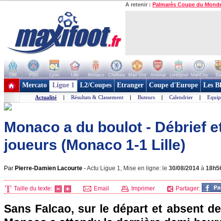
A retenir :
Palmarès Coupe du Mond
OM
PSG
Lyon
Lille
Monaco
Chelsea
Man Utd
Arsenal
Liverpool
ManCity
Ba
+ de clubs
Mercato
Ligue 1
L2/Coupes
Etranger
Coupe d'Europe
Les B
Actualité
|
Résultats & Classement
|
Buteurs
|
Calendrier
|
Equip
Monaco a du boulot - Débrief 
joueurs (Monaco 1-1 Lille)
Par
Pierre-Damien Lacourte
-
Actu Ligue 1, Mise en ligne: le
30/08/2014
à
18h5
Taille du texte:
Email
Imprimer
Partager:
Sans Falcao, sur le départ et absent de 