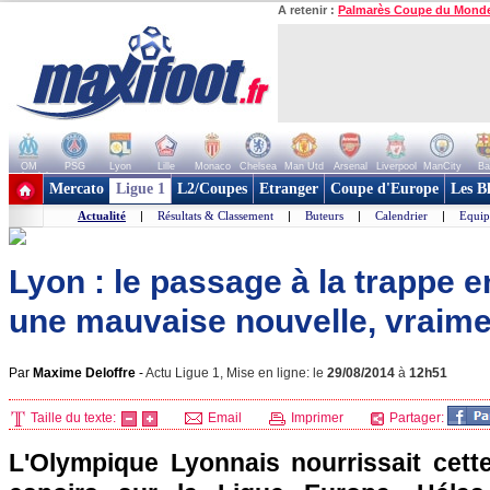
A retenir :
Palmarès Coupe du Mond
OM
PSG
Lyon
Lille
Monaco
Chelsea
Man Utd
Arsenal
Liverpool
ManCity
Ba
+ de clubs
Mercato
Ligue 1
L2/Coupes
Etranger
Coupe d'Europe
Les B
Actualité
|
Résultats & Classement
|
Buteurs
|
Calendrier
|
Equip
Lyon : le passage à la trappe 
une mauvaise nouvelle, vraime
Par
Maxime Deloffre
-
Actu Ligue 1, Mise en ligne: le
29/08/2014
à
12h51
Taille du texte:
Email
Imprimer
Partager:
L'Olympique Lyonnais nourrissait cet