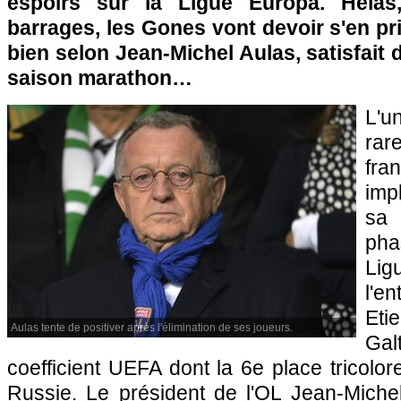
espoirs sur la Ligue Europa. Hélas
barrages, les Gones vont devoir s'en pr
bien selon Jean-Michel Aulas, satisfait 
saison marathon…
L'u
ra
fra
imp
sa 
pha
Li
l'e
Et
Aulas tente de positiver après l'élimination de ses joueurs.
Galt
coefficient UEFA dont la 6e place tricolor
Russie. Le président de l'OL Jean-Michel